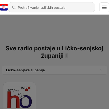
Sve radio postaje u Ličko-senjskoj
županiji
1
Ličko-senjska županija