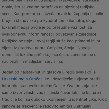
surove planinske unutrašnjosti i razvedene jadranske
obale, što se znatno odražava na njezinoj radijskoj
sceni. Kao prostorno najveća hrvatska županija s malim
brojem stanovnika po kvadratnom kilometru, uloga
lokalnih medija ovdje je od presudne važnosti za
svakodnevnu informiranost i povezivanje zajednice.
Radijske postaje u ovoj regiji služe kao primarni izvor
vijesti iz gradova poput Gospića, Senja i Novalje,
donoseći lokalne priče koje su često zanemarene u
nacionalnim medijskim servisima.
Jedan od najistaknutijih glasova u regiji svakako je
Hrvatski radio Otočac
, koji desetljećima vjerno prati i
informira stanovnike doline Gacke. Ova postaja nije
samo izvor vijesti, već i istinski čuvar lokalne kulture i
tradicije koji su duboko ukorijenjeni u identitet Like. Kroz
njihove se frekvencije redovito emitiraju aktualni