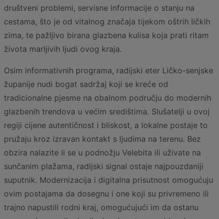
društveni problemi, servisne informacije o stanju na
cestama, što je od vitalnog značaja tijekom oštrih ličkih
zima, te pažljivo birana glazbena kulisa koja prati ritam
života marljivih ljudi ovog kraja.
Osim informativnih programa, radijski eter Ličko-senjske
županije nudi bogat sadržaj koji se kreće od
tradicionalne pjesme na obalnom području do modernih
glazbenih trendova u većim središtima. Slušatelji u ovoj
regiji cijene autentičnost i bliskost, a lokalne postaje to
pružaju kroz izravan kontakt s ljudima na terenu. Bez
obzira nalazite li se u podnožju Velebita ili uživate na
sunčanim plažama, radijski signal ostaje najpouzdaniji
suputnik. Modernizacija i digitalna prisutnost omogućuju
ovim postajama da dosegnu i one koji su privremeno ili
trajno napustili rodni kraj, omogućujući im da ostanu