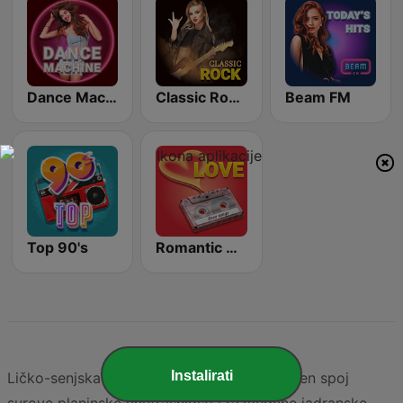
Dance Machine
Classic Rock Station
Beam FM
Top 90's
Romantic Vibes
Instalirati
Ličko-senjska županija predstavlja jedinstven spoj