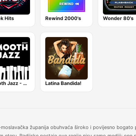
k Hits
Rewind 2000's
Wonder 80's
Smooth Jazz - Groov
Latina Bandida!
-moslavačka županija obuhvaća široko i povijesno bogato 
m eteru. Radijske postaje ove regije nisu samo mediji; one 