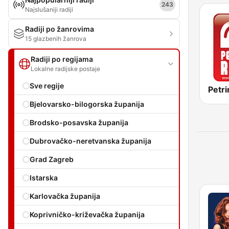
243
Najslušaniji radiji
Radiji po žanrovima
15 glazbenih žanrova
Radiji po regijama
Lokalne radijske postaje
Sve regije
Petri
Bjelovarsko-bilogorska županija
Brodsko-posavska županija
Dubrovačko-neretvanska županija
Grad Zagreb
Istarska
Karlovačka županija
Koprivničko-križevačka županija