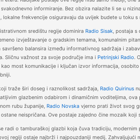
i svakodnevno informiranje. Bez obzira nalazite li se u nizi
, lokalne frekvencije osiguravaju da uvijek budete u toku 
strativnom središtu regije dominira
Radio Sisak
, postaja s
emeno izvještavanje o gradskim temama, komunalnim pitanj
 savršeno balansira između informativnog sadržaja i zaba
ja. Sličnu važnost za svoje područje ima i
Petrinjski Radio
. 
i kao most komunikacije i ključan izvor informacija, osobi
niji.
oji traže širi doseg i raznolikost sadržaja,
Radio Quirinus
nu
tljivim glazbenim odabirom i dinamičnim voditeljima, ova post
čnom rubu županije,
Radio Novska
vjerno prati život svog gr
 ostane neispričana. Ove postaje zajedno čine mozaik koji sla
se radi o tamburaškoj glazbi koja čuva tradiciju, modernim 
ovoj regiji ostaje najbrži i najpouzdaniji medij. Zahvaljuju