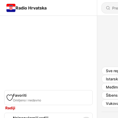
Radio Hrvatska
Sve reg
Istars
Međimu
Favoriti
Šibens
Omiljeno i nedavno
Vukova
Radiji
Najpopularniji radiji