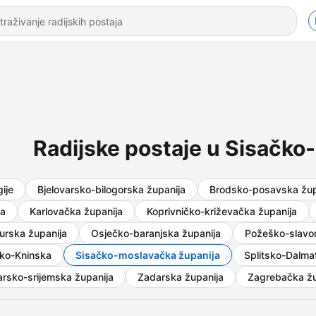
Radijske postaje u Sisačko
ije
Bjelovarsko-bilogorska županija
Brodsko-posavska žup
ka
Karlovačka županija
Koprivničko-križevačka županija
rska županija
Osječko-baranjska županija
Požeško-slavo
ko-Kninska
Sisačko-moslavačka županija
Splitsko-Dalma
rsko-srijemska županija
Zadarska županija
Zagrebačka žu