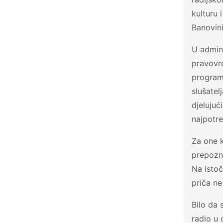
kulturu 
Banovini
U admini
pravovr
program
slušatel
djelujuć
najpotreb
Za one k
prepozna
Na isto
priča ne
Bilo da 
radio u 