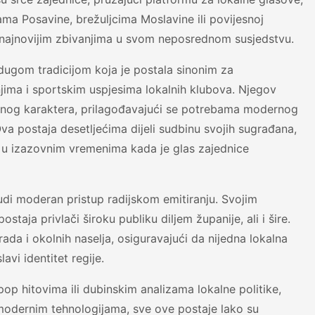
nama Posavine, brežuljcima Moslavine ili povijesnoj
s najnovijim zbivanjima u svom neposrednom susjedstvu.
 dugom tradicijom koja je postala sinonim za
ima i sportskim uspjesima lokalnih klubova. Njegov
vnog karaktera, prilagođavajući se potrebama modernog
Ova postaja desetljećima dijeli sudbinu svojih sugrađana,
to u izazovnim vremenima kada je glas zajednice
di moderan pristup radijskom emitiranju. Svojim
aja privlači široku publiku diljem županije, ali i šire.
ada i okolnih naselja, osiguravajući da nijedna lokalna
vi identitet regije.
pop hitovima ili dubinskim analizama lokalne politike,
ći modernim tehnologijama, sve ove postaje lako su