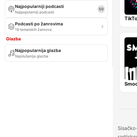
Najpopularniji podcasti
Zagrebačka županija
50
Najpopularniji podcasti
TikTo
Podcasti po žanrovima
18 tematskih žanrova
Glazba
Najpopularnija glazba
Najslušanija glazba
Sisačko
radijsko