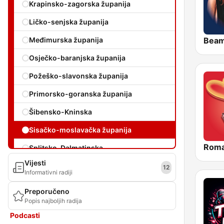
Krapinsko-zagorska županija
Ličko-senjska županija
Bea
Međimurska županija
Osječko-baranjska županija
Požeško-slavonska županija
Primorsko-goranska županija
Šibensko-Kninska
Sisačko-moslavačka županija
Roma
Splitsko-Dalmatinska
Vijesti
Varaždinska županija
12
Informativni radiji
Virovitičko-Podravska
Preporučeno
Popis najboljih radija
Vukovarsko-srijemska županija
Podcasti
Zadarska županija