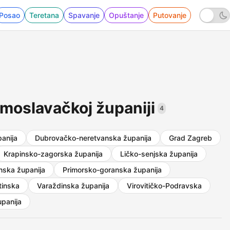
Posao
Teretana
Spavanje
Opuštanje
Putovanje
-moslavačkoj županiji
4
anija
Dubrovačko-neretvanska županija
Grad Zagreb
Krapinsko-zagorska županija
Ličko-senjska županija
nska županija
Primorsko-goranska županija
tinska
Varaždinska županija
Virovitičko-Podravska
panija