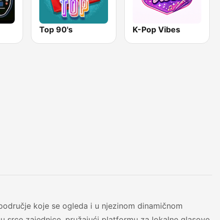
Top 90's
K-Pop Vibes
područje koje se ogleda i u njezinom dinamičnom
su srce zajednice, pružajući platformu za lokalne glasove,