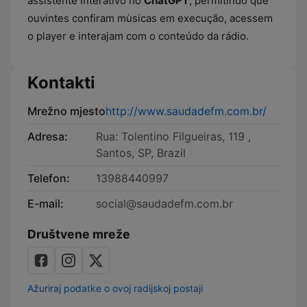
assistente interativo no
ChatGPT
, permitindo que
ouvintes confiram mùsicas em execução, acessem
o player e interajam com o conteúdo da rádio.
Kontakti
Mrežno mjesto
http://www.saudadefm.com.br/
Adresa:
Rua: Tolentino Filgueiras, 119 ,
Santos, SP, Brazil
Telefon:
13988440997
E-mail:
social@saudadefm.com.br
Društvene mreže
Ažuriraj podatke o ovoj radijskoj postaji