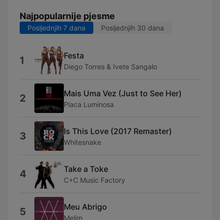
Najpopularnije pjesme
Posljednjih 7 dana
Posljednjih 30 dana
Festa
1
Diego Torres & Ivete Sangalo
Mais Uma Vez (Just to See Her)
2
Placa Luminosa
Is This Love (2017 Remaster)
3
Whitesnake
Take a Toke
4
C+C Music Factory
Meu Abrigo
5
Melim