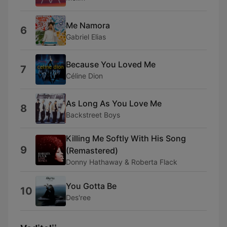
Me Namora
6
Gabriel Elias
Because You Loved Me
7
Céline Dion
As Long As You Love Me
8
Backstreet Boys
Killing Me Softly With His Song
9
(Remastered)
Donny Hathaway & Roberta Flack
You Gotta Be
10
Des'ree