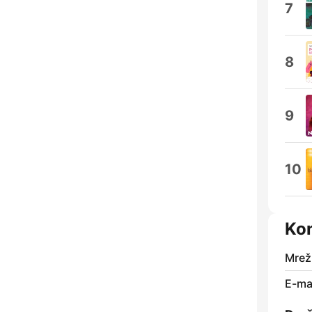
7
8
9
10
Kon
Mrež
E-mai