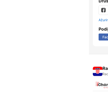
Dru
Ažurir
Podi
Fa
Ra
Rad