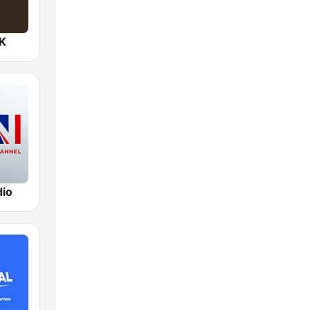
UK
io