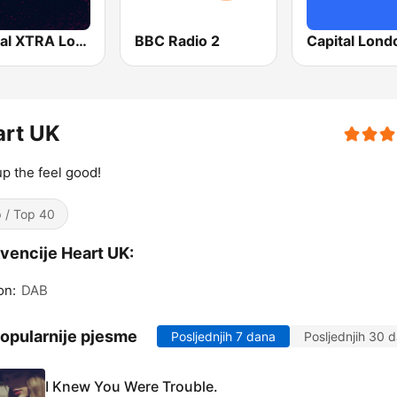
Capital XTRA London
BBC Radio 2
Capital Lond
art UK
up the feel good!
 / Top 40
vencije Heart UK:
on:
DAB
opularnije pjesme
Posljednjih 7 dana
Posljednjih 30 
I Knew You Were Trouble.