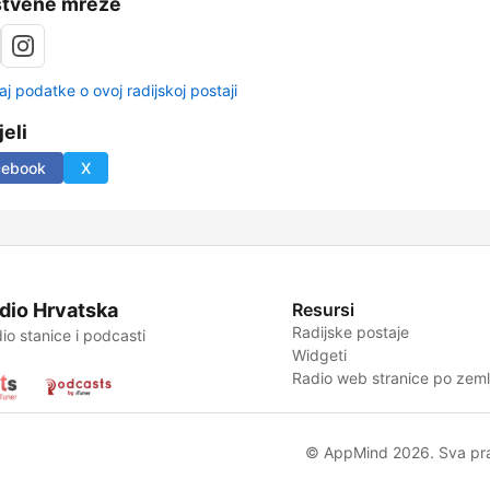
štvene mreže
aj podatke o ovoj radijskoj postaji
jeli
cebook
X
dio Hrvatska
Resursi
Radijske postaje
io stanice i podcasti
Widgeti
Radio web stranice po zemlj
© AppMind 2026. Sva pra