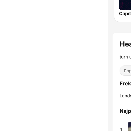
He
turn 
Pop
Frek
Lond
Najp
1