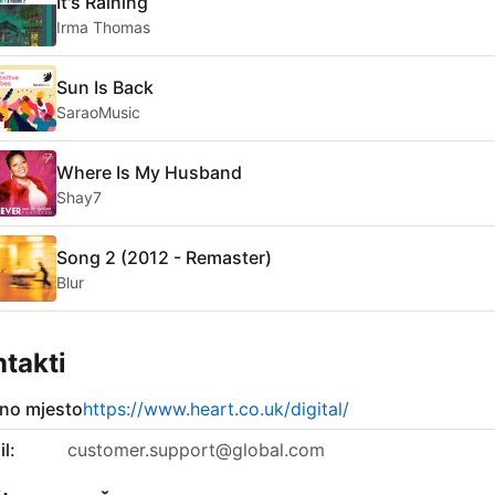
It's Raining
Irma Thomas
Sun Is Back
SaraoMusic
Where Is My Husband
Shay7
Song 2 (2012 - Remaster)
Blur
takti
no mjesto
https://www.heart.co.uk/digital/
l:
customer.support@global.com