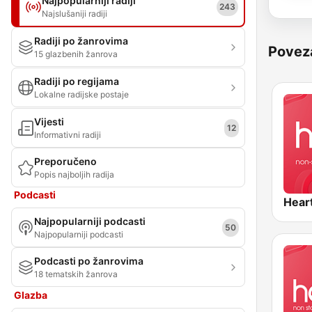
Najpopularniji radiji
243
Najslušaniji radiji
Radiji po žanrovima
Povez
15 glazbenih žanrova
Radiji po regijama
Lokalne radijske postaje
Vijesti
12
Informativni radiji
Preporučeno
Popis najboljih radija
Podcasti
Hear
Najpopularniji podcasti
50
Najpopularniji podcasti
Podcasti po žanrovima
18 tematskih žanrova
Glazba