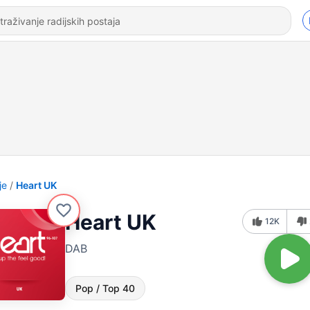
je
Heart UK
Heart UK
12K
DAB
Pop / Top 40