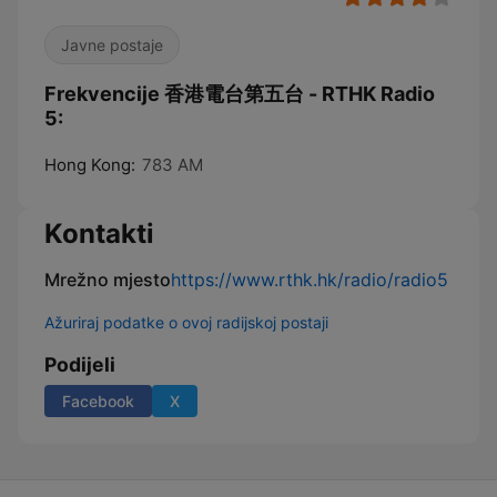
Javne postaje
Frekvencije 香港電台第五台 - RTHK Radio
5:
Hong Kong:
783 AM
Kontakti
Mrežno mjesto
https://www.rthk.hk/radio/radio5
Ažuriraj podatke o ovoj radijskoj postaji
Podijeli
Facebook
X