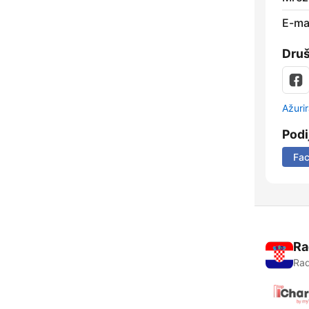
E-mai
Dru
Ažurir
Podi
Fa
Ra
Rad