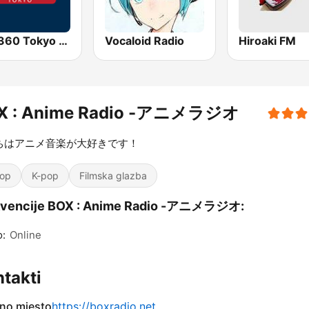
AFN 360 Tokyo (Japan Only)
Vocaloid Radio
Hiroaki FM
X : Anime Radio -アニメラジオ
ちはアニメ音楽が大好きです！
op
K-pop
Filmska glazba
kvencije BOX : Anime Radio -アニメラジオ:
o:
Online
takti
no mjesto
https://boxradio.net