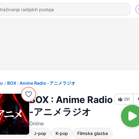
je
BOX : Anime Radio -アニメラジオ
BOX : Anime Radio
251
-アニメラジオ
Online
J-pop
K-pop
Filmska glazba