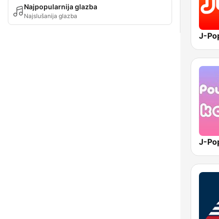
Najpopularnija glazba
Najslušanija glazba
J-Po