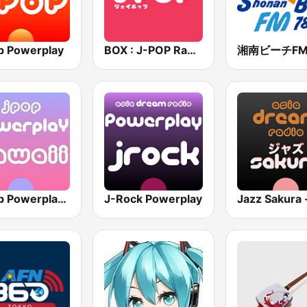
p Powerplay
BOX : J-POP Radio - ジェイポップ 無線
J-Pop Powerplay Kawaii
J-Rock Powerplay