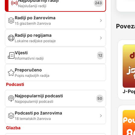
Najpopularniji radiji
243
Najslušaniji radiji
Radiji po žanrovima
15 glazbenih žanrova
Povez
Radiji po regijama
Lokalne radijske postaje
Vijesti
12
Informativni radiji
Preporučeno
Popis najboljih radija
Podcasti
Najpopularniji podcasti
50
Najpopularniji podcasti
Podcasti po žanrovima
18 tematskih žanrova
Glazba