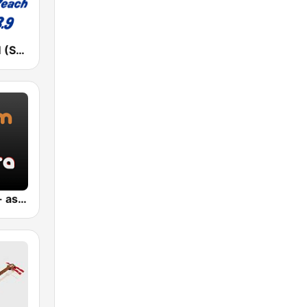
湘南ビーチFM (Shonan Beach FM)
Jazz Sakura - asia DREAM radio