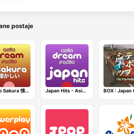
ane postaje
J-Pop Sakura 懐かしい
Japan Hits - Asia DREAM Radio