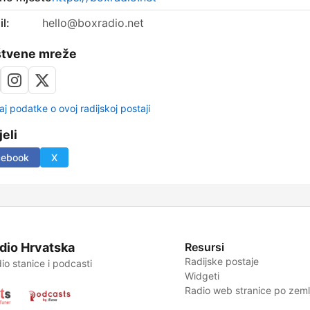
l:
hello@boxradio.net
štvene mreže
aj podatke o ovoj radijskoj postaji
jeli
cebook
X
dio Hrvatska
Resursi
Radijske postaje
io stanice i podcasti
Widgeti
Radio web stranice po zemlj