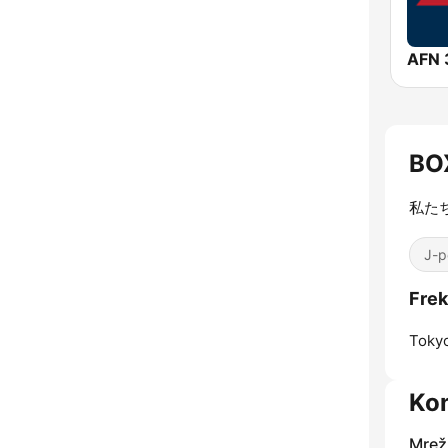
BO
私た
J-p
Fre
Toky
Kon
Mrež