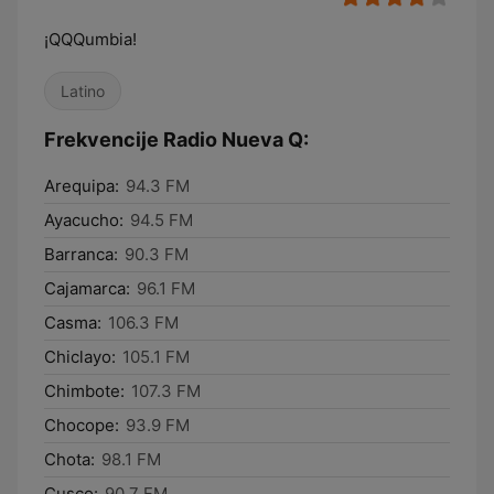
¡QQQumbia!
Latino
Frekvencije Radio Nueva Q:
Arequipa:
94.3 FM
Ayacucho:
94.5 FM
Barranca:
90.3 FM
Cajamarca:
96.1 FM
Casma:
106.3 FM
Chiclayo:
105.1 FM
Chimbote:
107.3 FM
Chocope:
93.9 FM
Chota:
98.1 FM
Cusco:
90.7 FM