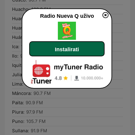
Huacho:
102.9 FM
Radio Nueva Q uživo
Huancabamba:
100.1 FM
Huancayo:
93.5 FM
Huánuco:
93.7 FM
Ica:
105.9 FM
Instalirati
Ilo:
94.3 FM
Iquitos:
98.1 FM
Juliaca:
105.3 FM
Lima:
107.1 FM
Máncora:
90.7 FM
Paita:
90.9 FM
Piura:
97.9 FM
Puno:
105.7 FM
Sullana:
91.9 FM