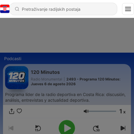
Podcasti
120 Minutos
Radio Monumental
|
2493 - Programa 120 Minutos:
Jueves 6 de agosto 2026
Programa líder de la radio deportiva en Costa Rica: discusión,
análisis, entrevistas y actualidad deportiva.
1
x
Glasnoća