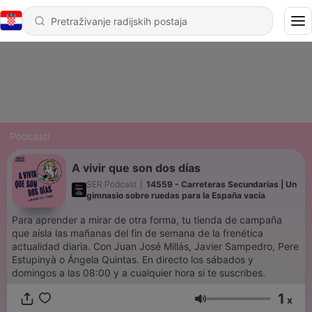
Podcasti
A vivir que son dos días
SER Podcast
|
14559 - Carreteras Secundarias | Un
gimnasio sobre ruedas para la España vacía
Para aprender a mirar de otra forma, tu tienda de campaña
que aísla las mañanas del fin de semana de la frenética
actualidad diaria. Con Juan José Millás, Javier Sampedro, Pere
Estupinyà o Ángela Quintas. En directo los sábados y
domingos a las 08:00 y a cualquier hora si te suscribes.
1
x
Glasnoća