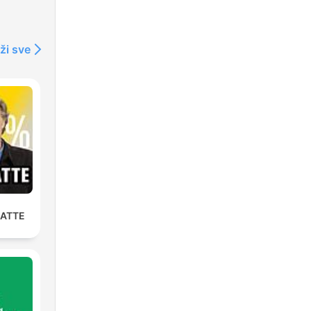
ži sve
LATTE