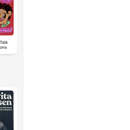
Talk
oons