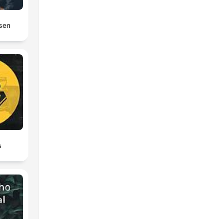
osen
s