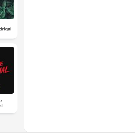
rigal
e
al