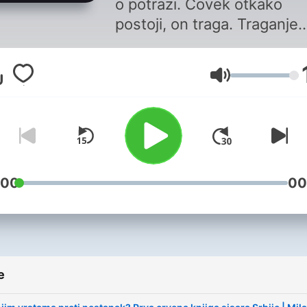
o potrazi. Čovek otkako
postoji, on traga. Traganje
može da bude prostorno, al
traganje može da bude i
Glasnoća
unutrašnje. Tragamo za
srećom, za identitetom,
tragamo pokušavajući da
odgovorimo na mnoga pitan
Kroz razgovore i putovanja
ovo je moja potraga, moj
:00
00
pokušaj da pobegnem od
besmisla.Agelast podcast j
projekat Galeba Nikačevića
e