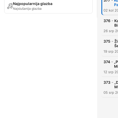
-
377
Ko
Najpopularnija glazba
Pa
Najslušanija glazba
02 kol 2
-
376
Ka
Bi
26 srp 
-
375
Ži
Š
19 srp 2
-
374
„P
Mi
12 srp 2
-
373
„D
M
05 srp 