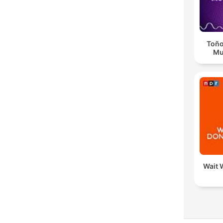
Toño
Mu
Wait W