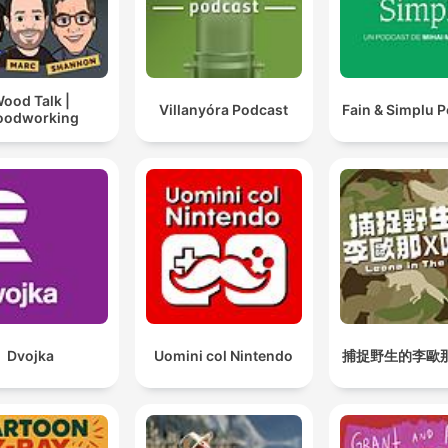
ood Talk |
Villanyóra Podcast
Fain & Simplu 
odworking
Dvojka
Uomini col Nintendo
捕捉野生的李歐那