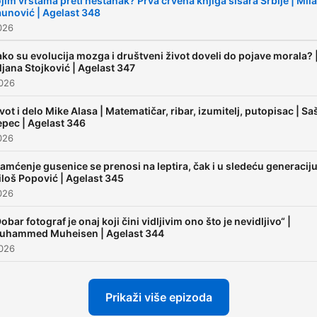
jim vrstama preti nestanak? Prva crvena knjiga sisara Srbije | Mil
unović | Agelast 348
026
ko su evolucija mozga i društveni život doveli do pojave morala? 
ljana Stojković | Agelast 347
2026
vot i delo Mike Alasa | Matematičar, ribar, izumitelj, putopisac | Sa
epec | Agelast 346
026
amćenje gusenice se prenosi na leptira, čak i u sledeću generaciju
loš Popović | Agelast 345
026
obar fotograf je onaj koji čini vidljivim ono što je nevidljivo“ |
uhammed Muheisen | Agelast 344
2026
Prikaži više epizoda