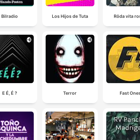
Bilradio
Los Hijos de Tuta
Röda vita r
E É, É ?
Terror
Fast One