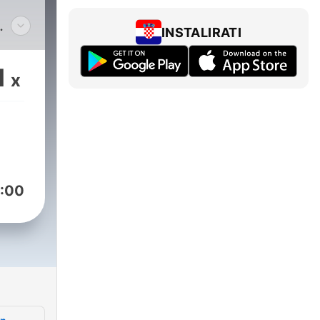
INSTALIRATI
i
1
x
ja.
,
:00
e
.