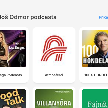
Još Odmor podcasta
Prika
Saga Podcasts
Atmosferci
100% HONDE