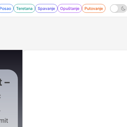
Posao
Teretana
Spavanje
Opuštanje
Putovanje
 –
ć
377 - Kojim vrstama preti nestanak? Prva crve
mit