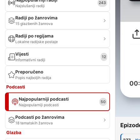
243
Najslušaniji radiji
Radiji po žanrovima
15 glazbenih žanrova
Radiji po regijama
Lokalne radijske postaje
Vijesti
12
Informativni radiji
Preporučeno
Popis najboljih radija
00
Podcasti
Najpopularniji podcasti
50
Najpopularniji podcasti
Podcasti po žanrovima
18 tematskih žanrova
Epizod
Glazba