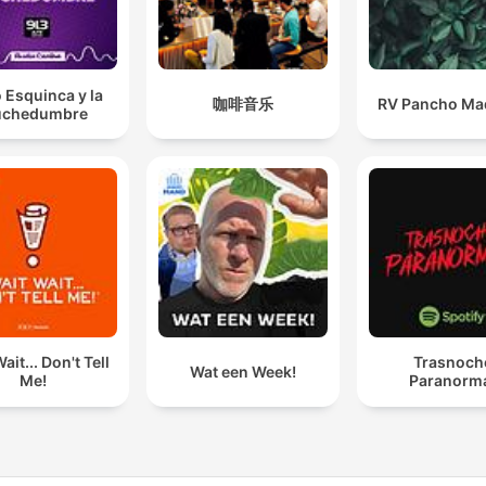
 Esquinca y la
咖啡音乐
RV Pancho Mad
chedumbre
ait... Don't Tell
Trasnoch
Wat een Week!
Me!
Paranorm