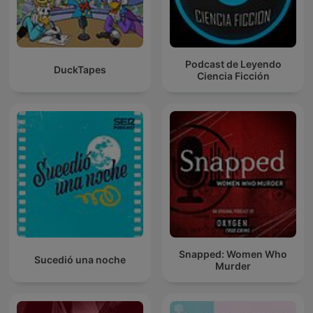
Podcast de Leyendo
DuckTapes
Ciencia Ficción
Snapped: Women Who
Sucedió una noche
Murder