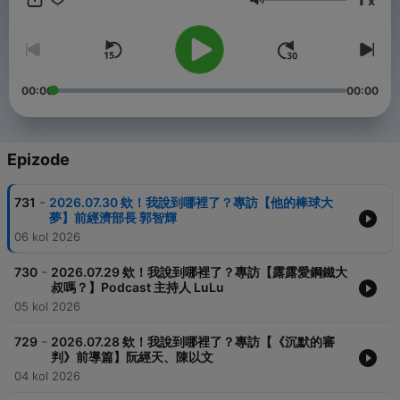
x
Glasnoća
YouTube【王偉忠電視台】
https://www.youtube.com/@weichung_official_tv
Facebook【王偉忠】
https://www.facebook.com/weichunggo.official/
00:00
00:00
Instagram【王偉忠】
https://www.instagram.com/weichung_official/
Powered by
Firstory Hosting
Epizode
-
731
2026.07.30 欸！我說到哪裡了？專訪【他的棒球大
夢】前經濟部長 郭智輝
06 kol 2026
-
730
2026.07.29 欸！我說到哪裡了？專訪【露露愛鋼鐵大
叔嗎？】Podcast 主持人 LuLu
05 kol 2026
-
729
2026.07.28 欸！我說到哪裡了？專訪【《沉默的審
判》前導篇】阮經天、陳以文
04 kol 2026