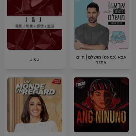
אבא (כמעט) מושלם | חיים
J & J
אתגר