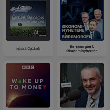
Børsmorgen &
இசைத் தென்றல்
Økonominyhetene