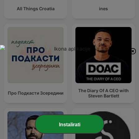
All Things Croatia
ines
The Diary Of A CEO with
Про Подкасти Зсередини
Steven Bartlett
Instalirati