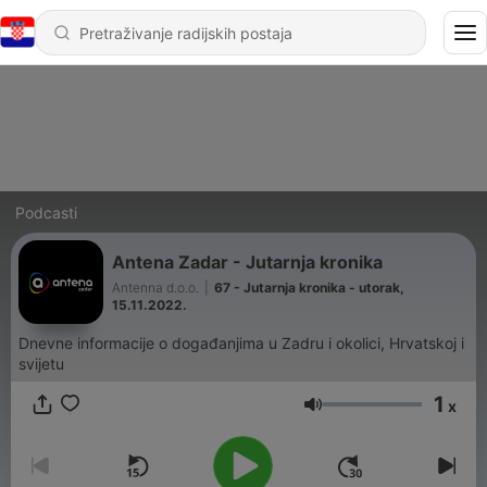
Podcasti
Antena Zadar - Jutarnja kronika
Antenna d.o.o.
|
67 - Jutarnja kronika - utorak,
15.11.2022.
Dnevne informacije o događanjima u Zadru i okolici, Hrvatskoj i
svijetu
1
x
Glasnoća