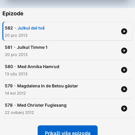
Epizode
-
582
Julkul del två
20 pro 2013
-
581
Julkul Timme 1
20 pro 2013
-
580
Med Annika Hamrud
13 ožu 2013
-
579
Magdalena In de Betou gästar
14 kol 2012
-
578
Med Christer Fuglesang
22 svibanj 2012
Prikaži više epizoda