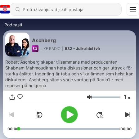
Podcasti
Aschberg
I LIKE RADIO
|
582 - Julkul del två
Robert Aschberg skapar tillsammans med producenten
Shabnam Mahmoudkhan heta diskussioner och ger uttryck för
starka åsikter. Ingenting är tabu och vilka ämnen som helst kan
diskuteras. Aschberg sänds varje vardag på Radio1 - med
repriser på helgerna.
1
x
Glasnoća
00:00
00:00