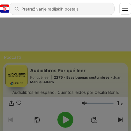
Podcasti
Audiolibros Por qué leer
Por qué leer
|
2275 - Esas buenas costumbres - Juan
Manuel Alfaro
Audiolibros en español. Cuentos leídos por Cecilia Bona.
1
x
Glasnoća