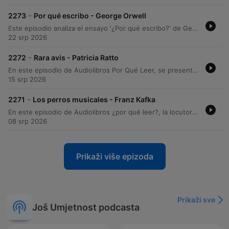
-
2273
Por qué escribo - George Orwell
Este episodio analiza el ensayo '¿Por qué escribo?' de George Orwell, explorando su contexto editorial desde 1946 y sus memorias sobre la formación de su vocación literaria. A través de un recorrido por los cuatro motivos que impulsan la escritura, se examina la intersección entre el compromiso político del autor y su búsqueda de la excelencia estética. El análisis profundiza en cómo Orwell intenta transformar la escritura política en un arte, abordando la inevitabilidad del sesgo ideológico y la importancia de la claridad en la prosa. El episodio concluye con detalles sobre la edición del texto y los créditos de producción.
22 srp 2026
-
2272
Rara avis - Patricia Ratto
En este episodio de Audiolibros Por Qué Leer, se presenta la lectura del cuento Rara Abis, de la autora Patricia Rato, perteneciente a la antología Faunas. La narrativa explora el encuentro fortuito de un hombre con un ser herido que cae del cielo, desencadenando una transformación en su vida y una conexión profunda con lo inesperado. La locución acompaña la lectura con reflexiones sobre la técnica narrativa de Rato y comparte detalles sobre la inspiración real detrás de la obra, basada en una anécdot de la autora. El episodio ofrece una experiencia inmersiva que transita entre lo cotidiano y lo fantástico.
15 srp 2026
-
2271
Los perros musicales - Franz Kafka
En este episodio de Audiolibros ¿por qué leer?, la locutora Ceci Bona presenta una lectura de Los perros musicales, un fragmento de la obra inconclusa Investigaciones de un perro de Franz Kafka. El relato, recuperado de la revista argentina Disco de 1945, ofrece una perspectiva narrativa única desde el punto de vista de un perro cachorro que presencia una asombrosa y perturbadora exhibición musical realizada por un grupo de siete canes. La narradora comparte además el proceso de hallazgo del texto a través del Archivo Histórico de Revistas Argentinas, destacando la riqueza de este material inédito y la experiencia sensorial de la lectura. El episodio concluye con una breve reflexión sobre la interpretación del texto y los detalles de producción del podcast.
08 srp 2026
Prikaži više epizoda
Prikaži sve
Još Umjetnost podcasta