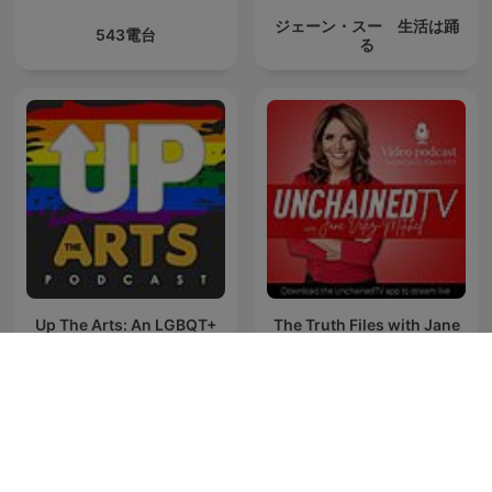
ジェーン・スー 生活は踊
543電台
る
Up The Arts: An LGBQT+
The Truth Files with Jane
arts podcast
Velez-Mitchell