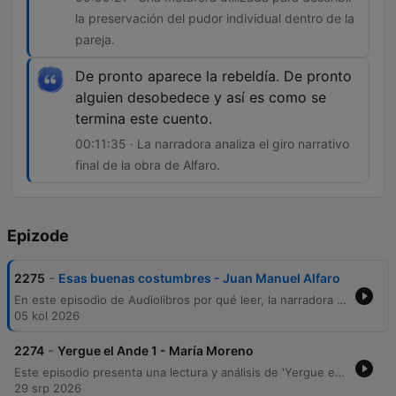
la preservación del pudor individual dentro de la
pareja.
De pronto aparece la rebeldía. De pronto
alguien desobedece y así es como se
termina este cuento.
00:11:35 · La narradora analiza el giro narrativo
final de la obra de Alfaro.
Epizode
-
2275
Esas buenas costumbres - Juan Manuel Alfaro
En este episodio de Audiolibros por qué leer, la narradora Ceci Bona presenta el cuento Esas buenas costumbres del autor entrerriano Juan Manuel Alfaro, perteneciente a su obra La dama con el unicornio. A través de una lectura pausada, se explora la vida de un matrimonio regido por las normas sociales y la importancia de mantener las tradiciones y los deberes hacia los antepasados. La narración profundiza en la tensión entre la estructura moral de un hombre dedicado a las buenas costumbres y la sutil rebeldía de su esposa, Estela. El episodio ofrece una reflexión sobre la memoria, el orden social y la intimidad frente a lo público, destacando la labor de la editorial Oshenden en la difusión de autores de la provincia de Entre Ríos.
05 kol 2026
-
2274
Yergue el Ande 1 - María Moreno
Este episodio presenta una lectura y análisis de 'Yergue el Ande' de María Moreno, obra que relata un viaje mochilero por los Andes junto a su pareja. A través de memorias autobiográficas, se exploran las tensiones de pareja, la convivencia en campamentos y encuentros significativos en Chile. La narración profundiza en las vivencias de viaje, desde la hospitalidad en parroquias hasta incidentes cotidianos que sirven como metáforas de la relación. El episodio concluye con una reflexión sobre la fascinación por los intelectuales viajeros y una invitación a la comunidad para apoyar el proyecto.
29 srp 2026