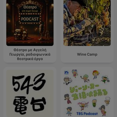
Θέατρο με Αγγελή
Γεωργία, ραδιοφωνικά
Wine Camp
θεατρικά έργα