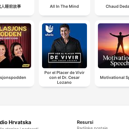
成人睡前故事
All In The Mind
Chaud Ded
Por el Placer de Vivir
asjonspodden
con el Dr. Cesar
Motivational 
Lozano
dio Hrvatska
Resursi
Radijske postaje
io stanice i podcasti