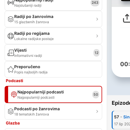
243
Najslušaniji radiji
Radiji po žanrovima
15 glazbenih žanrova
Radiji po regijama
Lokalne radijske postaje
Vijesti
12
Informativni radiji
00
Preporučeno
Popis najboljih radija
Podcasti
Najpopularniji podcasti
50
Najpopularniji podcasti
Epizod
Podcasti po žanrovima
18 tematskih žanrova
-
57
Sin
Glazba
17 lip 20