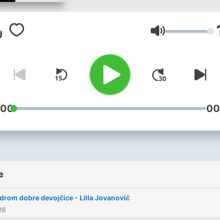
sve pucalo? Autentična je
prostor gde maske skidam
polako, sloj po sloj. Gde je
Glasnoća
ranjivost snaga, a iskrenos
lek. Zato što tek kad
prestanemo da glumimo,
počinjemo zaista da živimo
:00
00
e
drom dobre devojčice - Lilla Jovanović
26