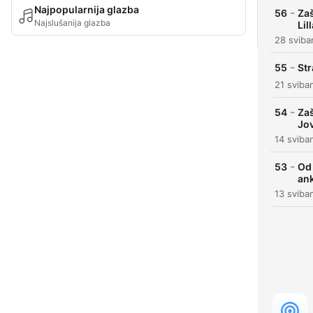
Najpopularnija glazba
-
56
Zaš
Najslušanija glazba
Lil
28 sviba
-
55
Str
21 sviba
-
54
Zaš
Jo
14 sviba
-
53
Od 
ank
13 sviba