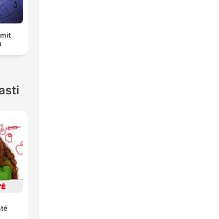
 mit
a
asti
nté