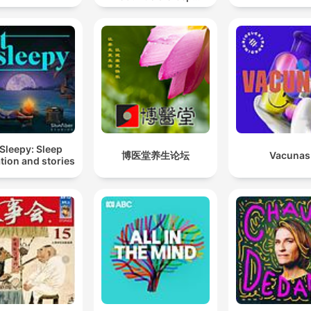
Stories | Nature Sound
For Sleep | ASMR
Sleepy: Sleep
博医堂养生论坛
Vacunas
tion and stories