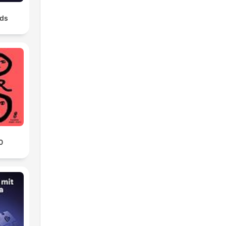
nds
0