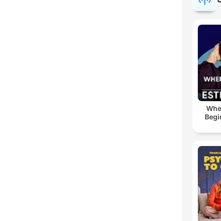
Whe
Begi