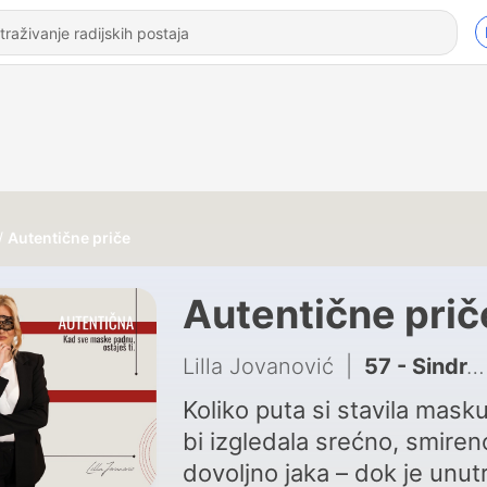
Autentične priče
Autentične prič
Lilla Jovanović
|
57 - Sindrom dobre devojčice - Lilla Jovanović
Koliko puta si stavila mask
bi izgledala srećno, smireno 
dovoljno jaka – dok je unut