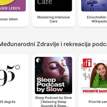
Mastering Intensive
Einschlafen
esser leben
Care
Wikipedi
Međunarodni Zdravlje i rekreacija podc
Sleep Podcast by Slow
95 degrés
| Relaxing Sleep
Priorité sa
Sounds & Sleep