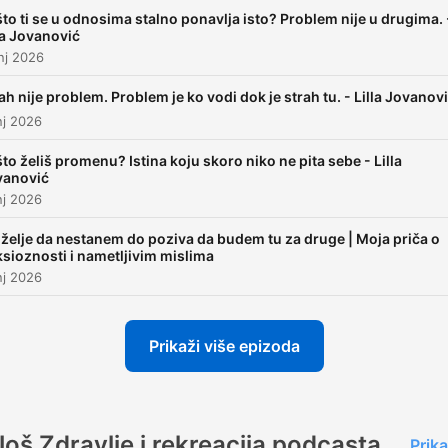
to ti se u odnosima stalno ponavlja isto? Problem nije u drugima. 
la Jovanović
nj 2026
ah nije problem. Problem je ko vodi dok je strah tu. - Lilla Jovanov
nj 2026
to želiš promenu? Istina koju skoro niko ne pita sebe - Lilla
vanović
nj 2026
želje da nestanem do poziva da budem tu za druge | Moja priča o
sioznosti i nametljivim mislima
nj 2026
Prikaži više epizoda
Još Zdravlje i rekreacija podcasta
Prika