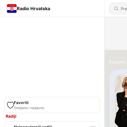
Radio Hrvatska
Podcasti
Favoriti
Omiljeno i nedavno
Radiji
Najpopularniji radiji