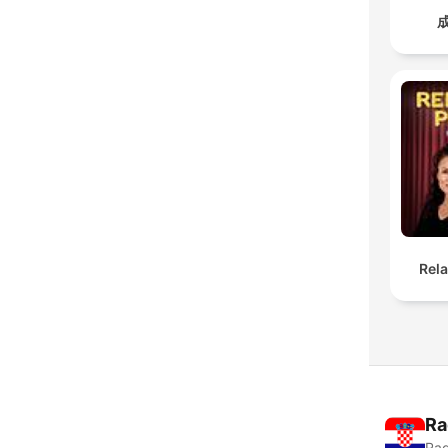
Rel
Ra
Rad