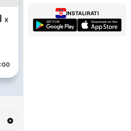
o
INSTALIRATI
1
x
t
.
:00