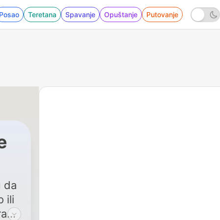
Posao
Teretana
Spavanje
Opuštanje
Putovanje
e
u da
ili
ra