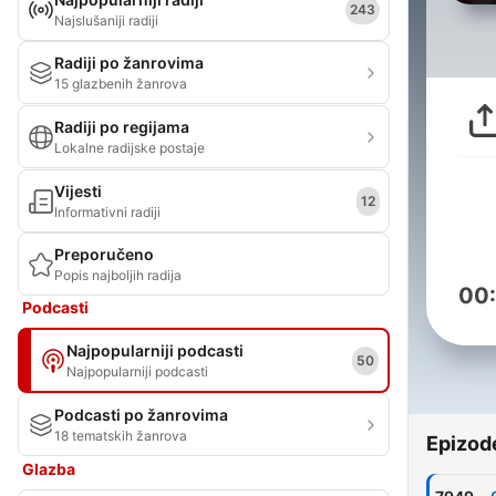
243
Najslušaniji radiji
Radiji po žanrovima
15 glazbenih žanrova
Radiji po regijama
Lokalne radijske postaje
Vijesti
12
Informativni radiji
Preporučeno
Popis najboljih radija
00
Podcasti
Najpopularniji podcasti
50
Najpopularniji podcasti
Podcasti po žanrovima
18 tematskih žanrova
Epizod
Glazba