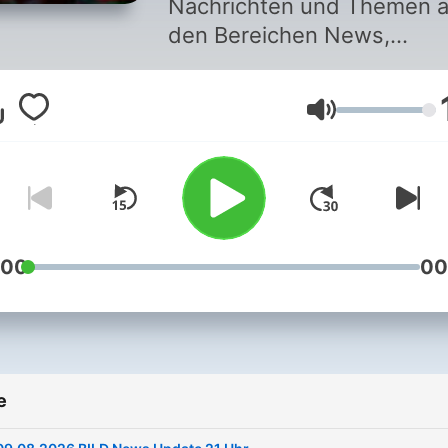
Nachrichten und Themen 
den Bereichen News,
Wirtschaft, Politik, Show, S
und Promis. Mit BILD sind 
Glasnoća
immer bestens informiert!
:00
00
e