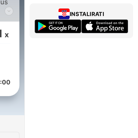
aus
INSTALIRATI
port
Sie
1
x
:00