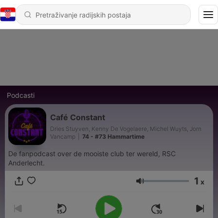
Podcasti
Café Constant
Dries Stuyven, Kenny De Vogelaere, Michel Wuyts, Jorn
Vancamp
|
74 - #73 Hammartime
De fanpodcast over de mooiste club ter wereld, RSC
Anderlecht.
1
x
Glasnoća