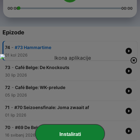
00:00
00:00
Epizode
-
74
#73 Hammartime
01 kol 2026
-
73
Café Belge: De Knockouts
30 lip 2026
-
72
Café Belge: WK-prelude
05 lip 2026
-
71
#70 Seizoensfinale: Joma zwaait af
01 lip 2026
-
70
#69 De Bekerfinale
Instalirati
16 svibanj 2026