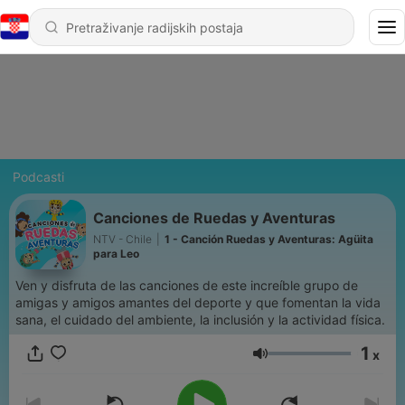
Podcasti
Canciones de Ruedas y Aventuras
NTV - Chile
|
1 - Canción Ruedas y Aventuras: Agüita
para Leo
Ven y disfruta de las canciones de este increíble grupo de
amigas y amigos amantes del deporte y que fomentan la vida
sana, el cuidado del ambiente, la inclusión y la actividad física.
1
x
Glasnoća