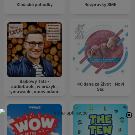
Klasické pohádky
Rozprávky SME
Bajkowy Tata -
40 dana za Život - Novi
audiobooki, wierszyki,
Sad
rymowanki, opowiadania
dla dzieci i młodzieży