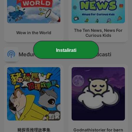
The Ten News, News For
Wow in the World
Curious Kids
Instalirati
Međunarodni Djeca i obitelj podcasti
豬探長推理故事集
Godnathistorier for børn