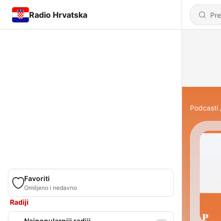
Radio Hrvatska
Podcasti
Favoriti
Omiljeno i nedavno
Radiji
Najpopularniji radiji