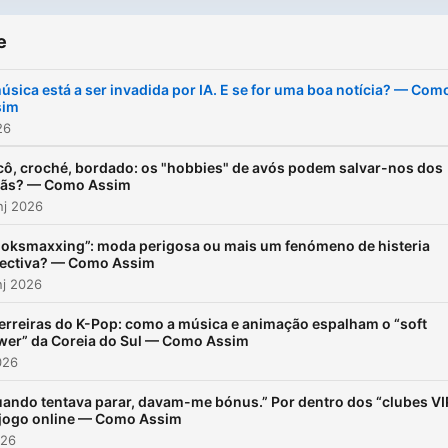
e
úsica está a ser invadida por IA. E se for uma boa notícia? — Com
sim
26
cô, croché, bordado: os "hobbies" de avós podem salvar-nos dos
rãs? — Como Assim
nj 2026
ooksmaxxing”: moda perigosa ou mais um fenómeno de histeria
lectiva? — Como Assim
nj 2026
rreiras do K-Pop: como a música e animação espalham o “soft
wer” da Coreia do Sul — Como Assim
026
ando tentava parar, davam-me bónus.” Por dentro dos “clubes VI
jogo online — Como Assim
026