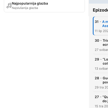
Najpopularnija glazba
Najslušanija glazba
Epizod
-
31
A m
As
11 lip 20
-
30
Tri
ec
27 sviba
-
29
“L
co
13 sviba
-
28
Gue
po
29 tra 2
-
27
“Qu
do 
15 tra 2