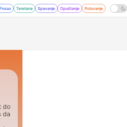
Posao
Teretana
Spavanje
Opuštanje
Putovanje
|
31 - A música está a ser invadida p
t do
 da