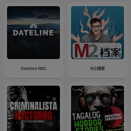
Dateline NBC
M2檔案