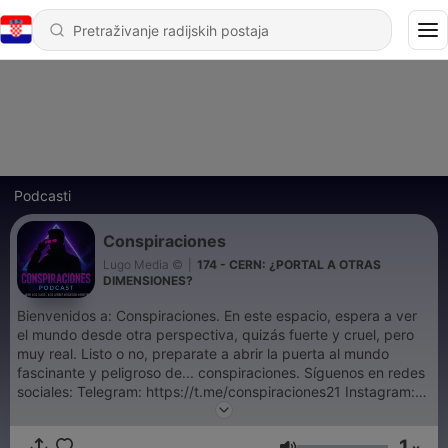
Podcasti
Conspiraciones
Lugo Media ©
|
174 - CERN: ¿PORTAL A OTRAS
DIMENSIONES?
Bienvenidos a: Conspiraciones. En este espacio, espera a ver
el mundo desde otra perspectiva, quizás fuerte y cruel, pero
muy real. Listo o no, preparate a abrir la puerta al mundo
fascinante y peligroso de... conspiraciones. Síguenos en redes
sociales: Telegram: ⁠⁠⁠⁠⁠⁠https://t.me/conspiraciones21 Instagram:
⁠⁠⁠⁠⁠⁠https://instagram.com/conspiraciones21⁠⁠⁠⁠⁠⁠ Youtube:
⁠⁠⁠⁠⁠https://youtube.com/@ElvinLugo1 Otras redes:
1