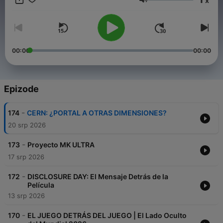
x
https://linktr.ee/conspiraciones Si deseas contribuir a nuestro
Glasnoća
trabajo: https://www.buymeacoffee.com/conspiracion21
https://www.patreon.com/conspiraciones21
00:00
00:00
Epizode
-
174
CERN: ¿PORTAL A OTRAS DIMENSIONES?
20 srp 2026
-
173
Proyecto MK ULTRA
17 srp 2026
-
172
DISCLOSURE DAY: El Mensaje Detrás de la
Película
13 srp 2026
-
170
EL JUEGO DETRÁS DEL JUEGO | El Lado Oculto