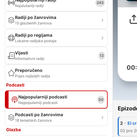
243
Najslušaniji radiji
Radiji po žanrovima
15 glazbenih žanrova
Radiji po regijama
Lokalne radijske postaje
Vijesti
12
Informativni radiji
00
Preporučeno
Popis najboljih radija
Podcasti
Najpopularniji podcasti
50
Najpopularniji podcasti
Epizod
Podcasti po žanrovima
18 tematskih žanrova
-
2
El c
Glazba
02 pro 