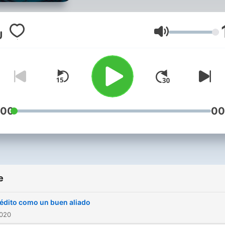
Glasnoća
:00
00
e
rédito como un buen aliado
2020