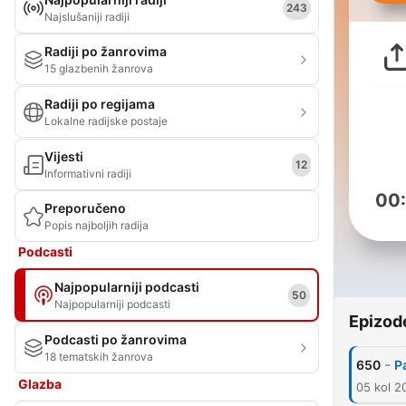
243
Najslušaniji radiji
Radiji po žanrovima
15 glazbenih žanrova
Radiji po regijama
Lokalne radijske postaje
Vijesti
12
Informativni radiji
00
Preporučeno
Popis najboljih radija
Podcasti
Najpopularniji podcasti
50
Najpopularniji podcasti
Epizod
Podcasti po žanrovima
18 tematskih žanrova
-
650
P
Glazba
05 kol 2