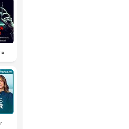
rio
ir