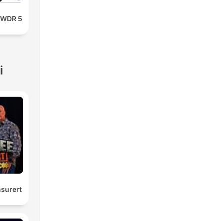
i WDR 5
i
surert