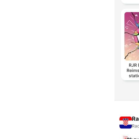
RJR 
Reims
stat
Ra
Rad