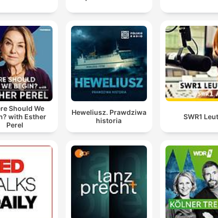
re Should We
Heweliusz. Prawdziwa
n? with Esther
SWR1 Leu
historia
Perel