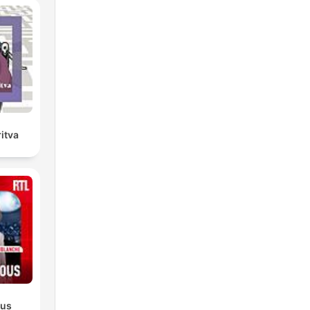
itva
ous