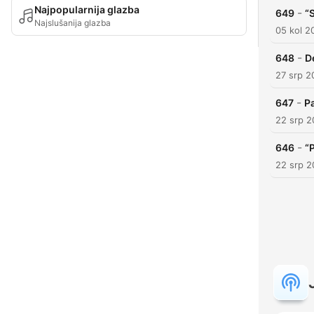
Najpopularnija glazba
-
649
“
Najslušanija glazba
05 kol 2
-
648
D
27 srp 2
-
647
P
22 srp 
-
646
“
22 srp 