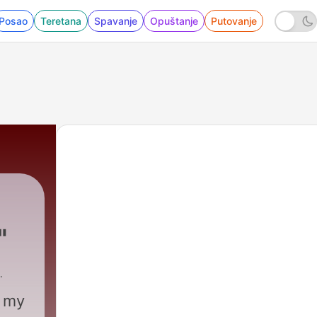
Posao
Teretana
Spavanje
Opuštanje
Putovanje
"
l my