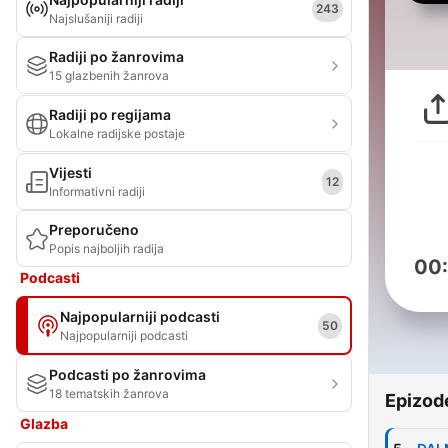
243
Najslušaniji radiji
Radiji po žanrovima
15 glazbenih žanrova
Radiji po regijama
Lokalne radijske postaje
Vijesti
12
Informativni radiji
Preporučeno
Popis najboljih radija
00
Podcasti
Najpopularniji podcasti
50
Najpopularniji podcasti
Podcasti po žanrovima
18 tematskih žanrova
Epizod
Glazba