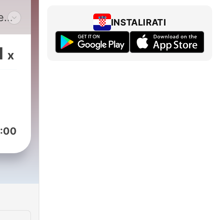
e
INSTALIRATI
y my
1
x
om.
:00