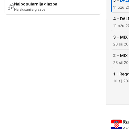
-
5
DALM
Najpopularnija glazba
11 ožu 2
Najslušanija glazba
-
4
DAL
11 ožu 2
-
3
MIX
28 sij 2
-
2
MIX
28 sij 2
-
1
Regg
10 sij 20
Ra
Rad