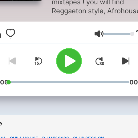
mixtapes ! you will find
Reggaeton style, Afrohous
and much more like Urban
Style and Baile Funk. Enjo
Glasnoća
page ! you can find more
information about in my
website www.dalmaprod.c
:00
00
e