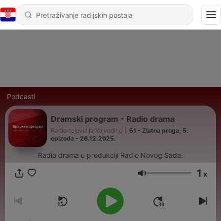
Podcasti
Dramski program - Radio drama
Radio-televizija Vojvodine
|
51 - Zlatna pruga, 5.
epizoda - 26.12.2025.
Radio drama u produkciji Radio Novog Sada.
1
x
Glasnoća