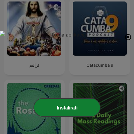
ترانيم
Catacumba 9
Instalirati