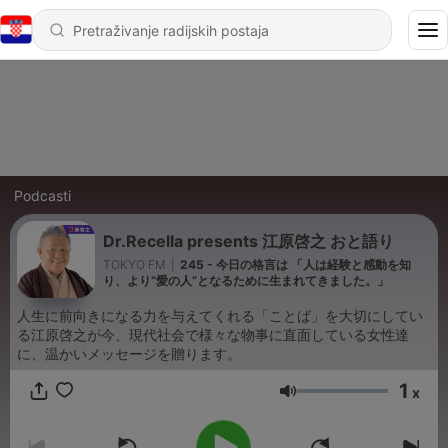
Podcasti
Dr.Recella presents 江原啓之 おと語り
TOKYO FM
|
245 - 今日の格言は 「人は経験と感動を知
り、より”愛の人”となるために生まれてきました。」
人生に前向きになる力を与えてくれる「ことば」を大切にしてい
る江原啓之が今、現代社会で様々な物事に直面している女性達
に、温かいメッセージを贈ります。
1
x
Glasnoća