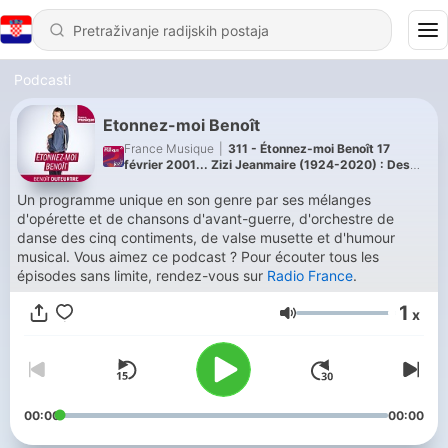
Podcasti
Etonnez-moi Benoît
France Musique
|
311 - Étonnez-moi Benoît 17
février 2001... Zizi Jeanmaire (1924-2020) : Des
pointes de l'Opéra au Casino de Paris !
Un programme unique en son genre par ses mélanges
d'opérette et de chansons d'avant-guerre, d'orchestre de
danse des cinq contiments, de valse musette et d'humour
musical. Vous aimez ce podcast ? Pour écouter tous les
épisodes sans limite, rendez-vous sur
Radio France
.
1
x
Glasnoća
00:00
00:00