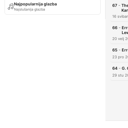
Najpopularnija glazba
-
67
The
Najslušanija glazba
Kan
16 sviba
-
66
Err
Le
20 velj 
-
65
Err
23 pro 2
-
64
G. 
29 stu 2