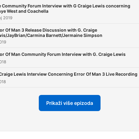
 Community Forum Interview with G Craige Lewis concerning
ye West and Coachella
nj 2019
or Of Man 3 Release Discussion with G. Craige
wis/JayBrian/Carmina Barnett/Jermaine Simpson
2019
or Of Man Community Forum Interview with G. Craige Lewis
018
Craige Lewis Interview Concerning Error Of Man 3 Live Recording
018
Prikaži više epizoda