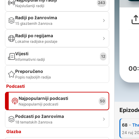
243
Najslušaniji radiji
Radiji po žanrovima
15 glazbenih žanrova
Radiji po regijama
Lokalne radijske postaje
Vijesti
12
Informativni radiji
00
Preporučeno
Popis najboljih radija
Podcasti
Najpopularniji podcasti
50
Najpopularniji podcasti
Epizod
Podcasti po žanrovima
18 tematskih žanrova
-
68
Th
Glazba
24 ruj 2