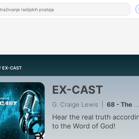
EX-CAST
EX-CAST
G. Craige Lewis
|
68 - The Kanye West Deception, Your Questions Answered Interview
Hear the real truth accordi
to the Word of God!