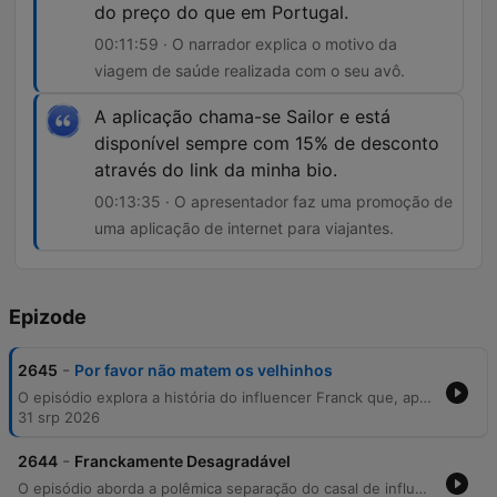
do preço do que em Portugal.
00:11:59 · O narrador explica o motivo da
viagem de saúde realizada com o seu avô.
A aplicação chama-se Sailor e está
disponível sempre com 15% de desconto
através do link da minha bio.
00:13:35 · O apresentador faz uma promoção de
uma aplicação de internet para viajantes.
Epizode
-
2645
Por favor não matem os velhinhos
O episódio explora a história do influencer Franck que, após o término do seu relacionamento com Rafaela, decidiu levar o avô de 88 anos, António, para uma série de viagens internacionais. O conteúdo detalha as experiências do idoso em Nova Iorque, no Japão e na Turquia, onde realizou tratamentos dentários. A narrativa alterna entre momentos de humor sobre o desejo de tranquilidade do avô e dicas práticas de viagem, incluindo recomendações de aplicações para viajantes internacionais.
31 srp 2026
-
2644
Franckamente Desagradável
O episódio aborda a polêmica separação do casal de influencers Rafael e Franco, discutindo acusações mútuas sobre privacidade, abandono de animais e uso indevido de imagem em redes sociais. Os apresentadores satirizam o estilo de conteúdo de viagens 'low cost' do ex-casal antes de mergulharem nos detalhes do conflito pessoal. O relato inclui ainda o desaparecimento de uma gata da casa de Franco, levantando suspeitas sobre uma entrada não autorizada na residência por meio de uma cópia de chave. O impacto emocional do ocorrido no gato Tommy e a recente adoção de um novo gato, Oli, também são discutidos.