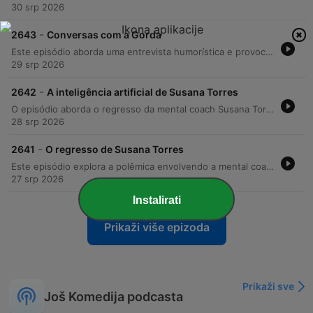
30 srp 2026
-
2643
Conversas com a Gorda
Este episódio aborda uma entrevista humorística e provocadora no programa '2 às 10', onde a criadora de conteúdo Ana Rita, do projeto 'Conversas com a Gorda', é confrontada por Cláudio Ramos e Cristina Ferreira sobre temas como peso, saúde e preconceitos. O debate estende-se às repercussões da entrevista de Luciana Abreu, focando nas críticas feitas por Cláudio Ramos e na reação da convidada perante comentários relacionados ao seu corpo.
29 srp 2026
-
2642
A inteligência artificial de Susana Torres
O episódio aborda o regresso da mental coach Susana Torres e a sua transição para a área da inteligência artificial, levantando questões sobre a autenticidade das suas novas competências tecnológicas e as controvérsias em torno dos seus elevados preços. Os apresentadores satirizam o uso de ferramentas digitais para substituir profissionais qualificados. A discussão estende-se ao impacto da IA na acessibilidade de recursos visuais e na possível substituição de diversas profissões. O episódio encerra com um relato pessoal sobre como encontros inesperados podem alterar drasticamente o rumo de uma carreira profissional.
28 srp 2026
-
2641
O regresso de Susana Torres
Este episódio explora a polêmica envolvendo a mental coach Susana Torres, detalhando o período de crise pessoal e as repercussões mediáticas após acusações de irregularidades em seus programas de mentoria, como o Mastermind. A discussão aborda as alegações de clientes lesados e a defesa da coach, que contesta a veracidade de reportagens, alegando manipulação de imagens. Além do caso de Susana Torres, o debate estende-se a outros desmentidos de figuras públicas, como Fernando Santos e Cristiano Ronaldo, analisando a conduta ética das partes envolvidas e o impacto dessas controvérsias na esfera pública.
27 srp 2026
Instalirati
Prikaži više epizoda
Prikaži sve
Još Komedija podcasta