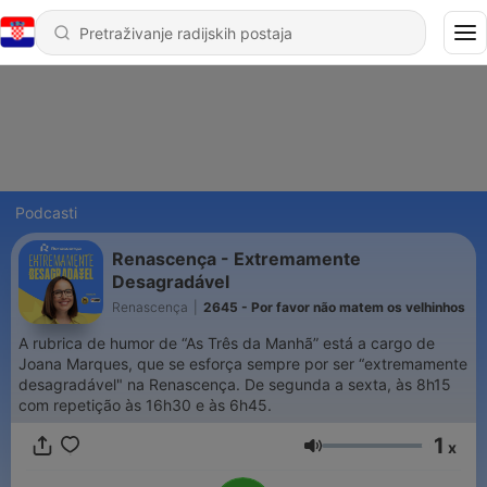
Podcasti
Renascença - Extremamente
Desagradável
Renascença
|
2645 - Por favor não matem os velhinhos
A rubrica de humor de “As Três da Manhã” está a cargo de
Joana Marques, que se esforça sempre por ser “extremamente
desagradável" na Renascença. De segunda a sexta, às 8h15
com repetição às 16h30 e às 6h45.
1
x
Glasnoća