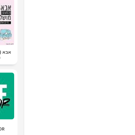
אבא |
ח
OR