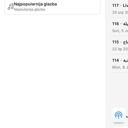
Najpopularnija glazba
-
117
Najslušanija glazba
20 srp 
-
116
Sun, 5 J
-
115
اح
22 lip 2
-
114
ية
Mon, 8 