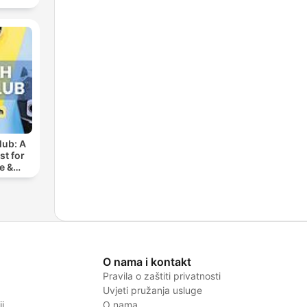
lub: A
t for
e &
ench
O nama i kontakt
Pravila o zaštiti privatnosti
Uvjeti pružanja usluge
i
O nama