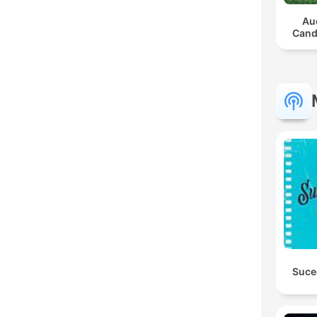
Aud
Candl
Suce