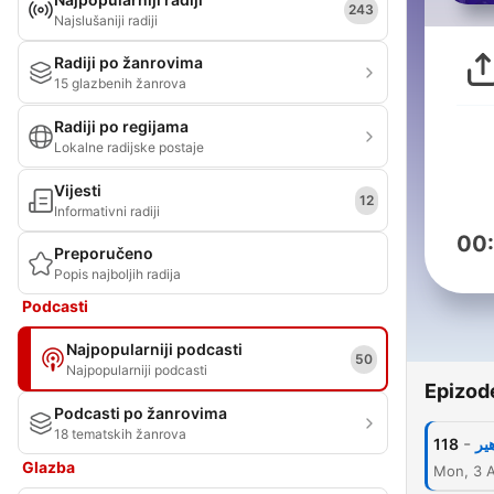
243
Najslušaniji radiji
Radiji po žanrovima
15 glazbenih žanrova
Radiji po regijama
Lokalne radijske postaje
Vijesti
12
Informativni radiji
00
Preporučeno
Popis najboljih radija
Podcasti
Najpopularniji podcasti
50
Najpopularniji podcasti
Epizod
Podcasti po žanrovima
18 tematskih žanrova
-
118
ير
Glazba
Mon, 3 