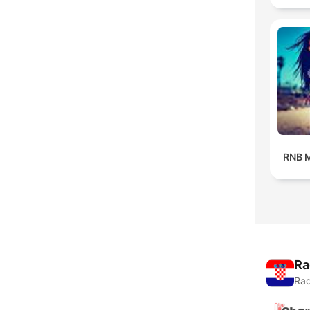
RNB M
Ra
Rad