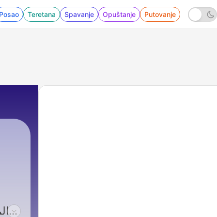
Posao
Teretana
Spavanje
Opuštanje
Putovanje
ا،