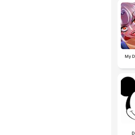
My D
D