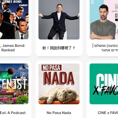
, James Bond:
 (כמעט) מושלם
欸！我說到哪裡了？
Ranked
יים אתגר
Est: A Podcast
No Pasa Nada
CINE x FAV