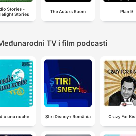
io Stories -
The Actors Room
Plan 9
elight Stories
Međunarodni TV i film podcasti
dió una noche
Ştiri Disney+ România
Crazy For Ki