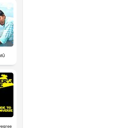
 MÛ
Degree