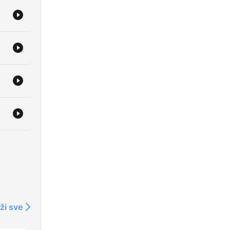
of
ry 2
ži sve