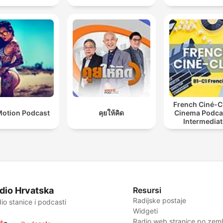
French Ciné-C
otion Podcast
คุยให้คิด
Cinema Podcas
Intermediat
Advanced Fr
Learners
dio Hrvatska
Resursi
Radijske postaje
io stanice i podcasti
Widgeti
Radio web stranice po zemlj