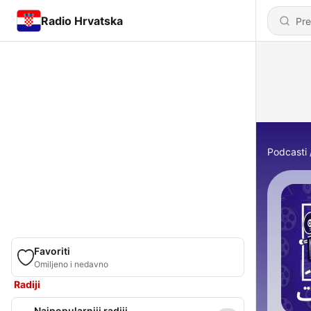
Radio Hrvatska
Podcasti
Favoriti
Omiljeno i nedavno
Radiji
Najpopularniji radiji