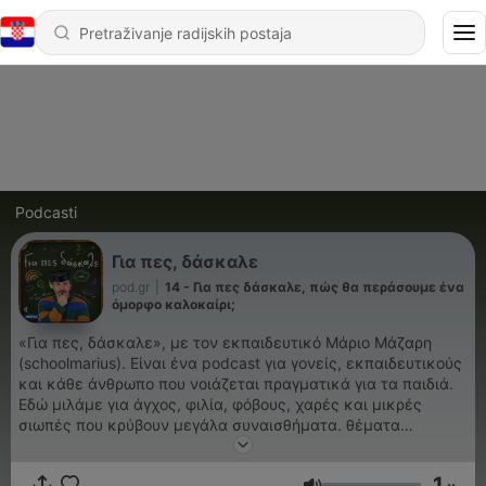
Podcasti
Για πες, δάσκαλε
pod.gr
|
14 - Για πες δάσκαλε, πώς θα περάσουμε ένα
όμορφο καλοκαίρι;
«Για πες, δάσκαλε», με τον εκπαιδευτικό Μάριο Μάζαρη
(schoolmarius). Eίναι ένα podcast για γονείς, εκπαιδευτικούς
και κάθε άνθρωπο που νοιάζεται πραγματικά για τα παιδιά.
Εδώ μιλάμε για άγχος, φιλία, φόβους, χαρές και μικρές
σιωπές που κρύβουν μεγάλα συναισθήματα. θέματα
γονεϊκότητας, σχολείου, σχέσεων με παιδιά, γονείς,
συναδέλφους. Με ιστορίες από την τάξη και τη ζωή, χωρίς
1