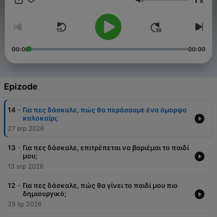
x
θεωρίες και “πρέπει”, ψάχνουμε τρόπους να ακούμε, να
Glasnoća
καταλαβαίνουμε και να στεκόμαστε δίπλα στα παιδιά. Γιατί
κάθε παιδί χρειάζεται κάποιον να του πει: «Σε βλέπω. Σε
ακούω. Είμαι εδώ.»
00:00
00:00
Epizode
-
14
Για πες δάσκαλε, πώς θα περάσουμε ένα όμορφο
καλοκαίρι;
27 srp 2026
-
13
Για πες δάσκαλε, επιτρέπεται να βαριέμαι το παιδί
μου;
13 srp 2026
-
12
Για πες δάσκαλε, πώς θα γίνει το παιδί μου πιο
δημιουργικό;
29 lip 2026