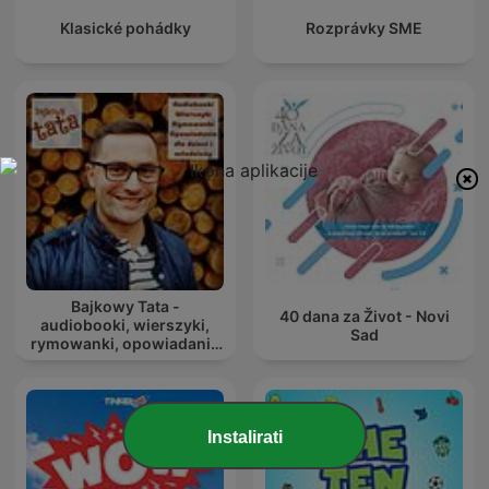
Klasické pohádky
Rozprávky SME
Bajkowy Tata -
40 dana za Život - Novi
audiobooki, wierszyki,
Sad
rymowanki, opowiadania
dla dzieci i młodzieży
Instalirati