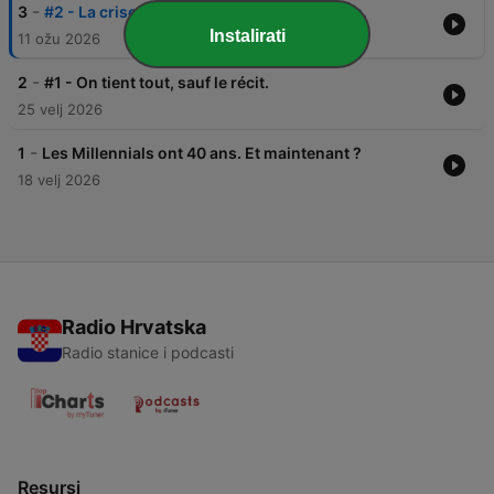
-
3
#2 - La crise de la quarantaine n'existe pas.
Instalirati
11 ožu 2026
-
2
#1 - On tient tout, sauf le récit.
25 velj 2026
-
1
Les Millennials ont 40 ans. Et maintenant ?
18 velj 2026
Radio Hrvatska
Radio stanice i podcasti
Resursi