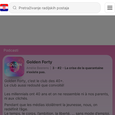
Podcasti
Golden Forty
Amélie Beerens
|
3 - #2 - La crise de la quarantaine
n'existe pas.
Golden Forty, c’est le club des 40+.
Le club aussi redouté que convoité!
Les millennials ont 40 ans et on ne ressemble ni à nos parents,
ni aux clichés.
Pendant que les médias idolâtrent la jeunesse, nous, on
redéfinit l’âge.
Le temps, le corps, l’ambition, la liberté, ... sans mode d’emploi.