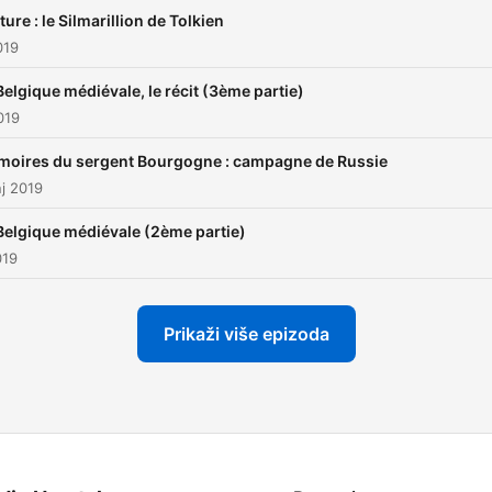
ture : le Silmarillion de Tolkien
019
Belgique médiévale, le récit (3ème partie)
019
oires du sergent Bourgogne : campagne de Russie
nj 2019
Belgique médiévale (2ème partie)
019
Prikaži više epizoda