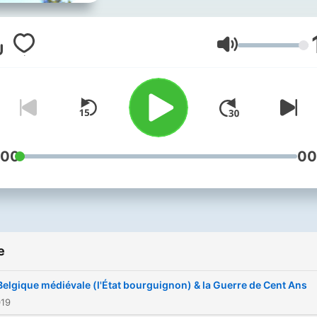
Glasnoća
:00
00
e
Belgique médiévale (l'État bourguignon) & la Guerre de Cent Ans
019