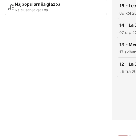
Najpopularnija glazba
-
15
Lec
Najslušanija glazba
09 kol 2
-
14
La 
07 srp 2
-
13
Mém
17 sviba
-
12
La 
26 tra 2