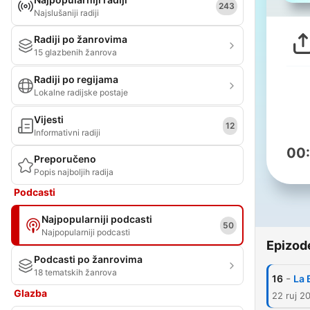
243
Najslušaniji radiji
Radiji po žanrovima
15 glazbenih žanrova
Radiji po regijama
Lokalne radijske postaje
Vijesti
12
Informativni radiji
00
Preporučeno
Popis najboljih radija
Podcasti
Najpopularniji podcasti
50
Najpopularniji podcasti
Epizod
Podcasti po žanrovima
18 tematskih žanrova
-
16
La 
Glazba
22 ruj 2