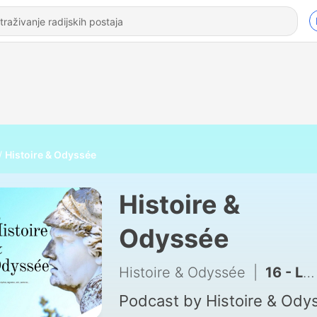
Histoire & Odyssée
Histoire &
Odyssée
Histoire & Odyssée
|
16 - La Belgique médiévale (l'État bourguignon) & la Guerre de Cent Ans
Podcast by Histoire & Ody