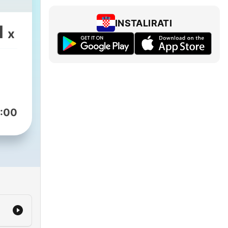
INSTALIRATI
1
x
:00