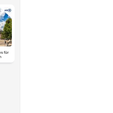
s für
n