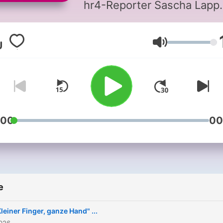
hr4-Reporter Sascha Lapp
fragt für Sie bei der Polizei
nach und präsentiert Ihnen
Glasnoća
Highlights jeden Donnerst
exklusiv in hr4.
:00
00
e
Kleiner Finger, ganze Hand" ...