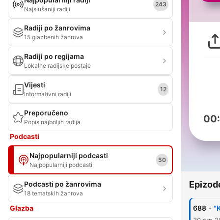
243
Najslušaniji radiji
Radiji po žanrovima
15 glazbenih žanrova
Radiji po regijama
Lokalne radijske postaje
Vijesti
12
Informativni radiji
Preporučeno
00
Popis najboljih radija
Podcasti
Najpopularniji podcasti
50
Najpopularniji podcasti
Epizod
Podcasti po žanrovima
18 tematskih žanrova
-
Glazba
688
"