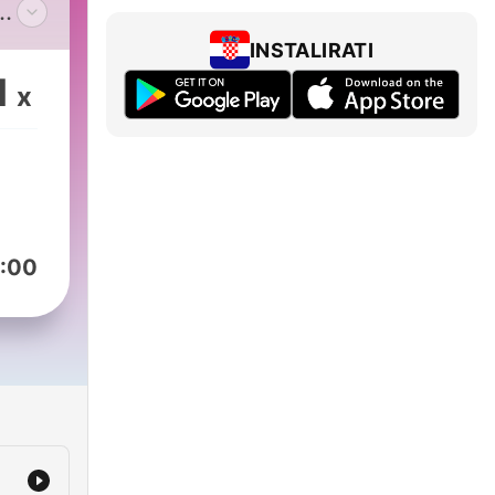
INSTALIRATI
 die
1
x
ag
:00