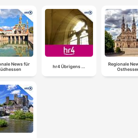
onale News für
Regionale New
hr4 Übrigens ...
Südhessen
Osthesse