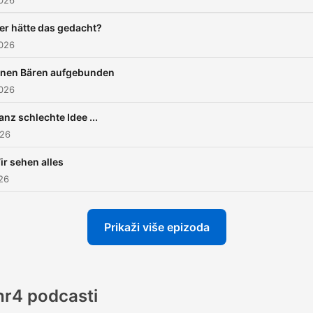
2026
er hätte das gedacht?
2026
inen Bären aufgebunden
2026
anz schlechte Idee ...
026
ir sehen alles
026
Prikaži više epizoda
hr4 podcasti