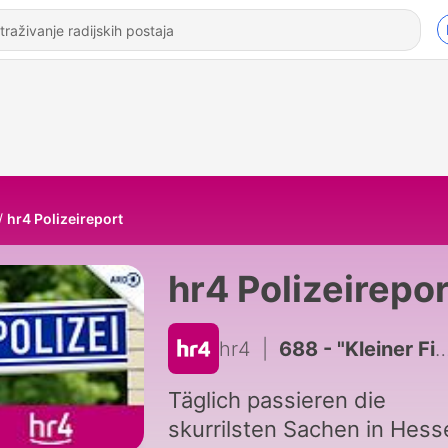
hr4 Polizeireport
hr4 Polizeirepor
hr4
|
688 - "Kleiner Finger, ganze Hand" ...
Täglich passieren die
skurrilsten Sachen in Hess