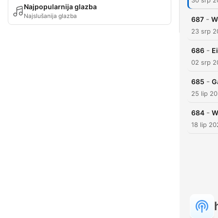
30 srp 
Najpopularnija glazba
Najslušanija glazba
-
687
W
23 srp 
-
686
E
02 srp 
-
685
G
25 lip 2
-
684
W
18 lip 2