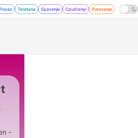
Posao
Teretana
Spavanje
Opuštanje
Putovanje
t
en -