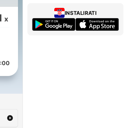
INSTALIRATI
1
x
:00