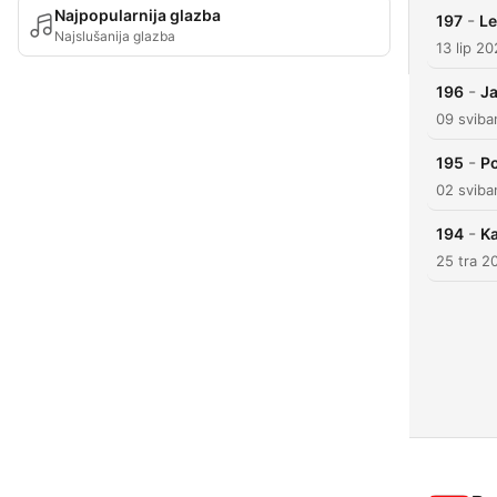
Najpopularnija glazba
-
197
Le
Najslušanija glazba
13 lip 2
-
196
Ja
09 sviba
-
195
Po
02 sviba
-
194
Ka
25 tra 2