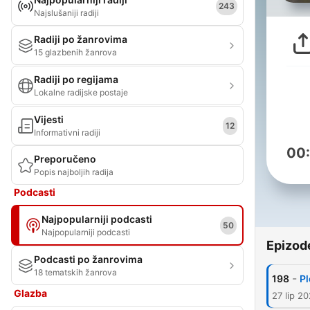
243
Najslušaniji radiji
Radiji po žanrovima
15 glazbenih žanrova
Radiji po regijama
Lokalne radijske postaje
Vijesti
12
Informativni radiji
00
Preporučeno
Popis najboljih radija
Podcasti
Najpopularniji podcasti
50
Najpopularniji podcasti
Epizod
Podcasti po žanrovima
18 tematskih žanrova
-
198
Pl
Glazba
27 lip 2