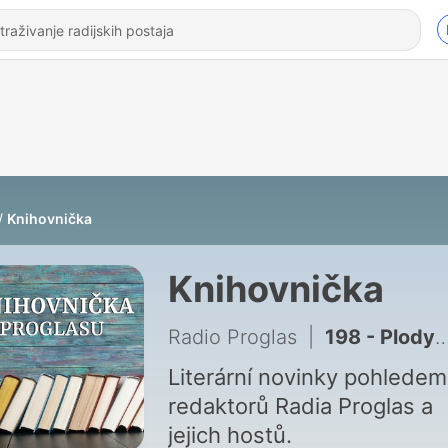
Knihovnička
Knihovnička
Radio Proglas
|
198 - Plody posedlosti
Literární novinky pohledem
redaktorů Radia Proglas a
jejich hostů.