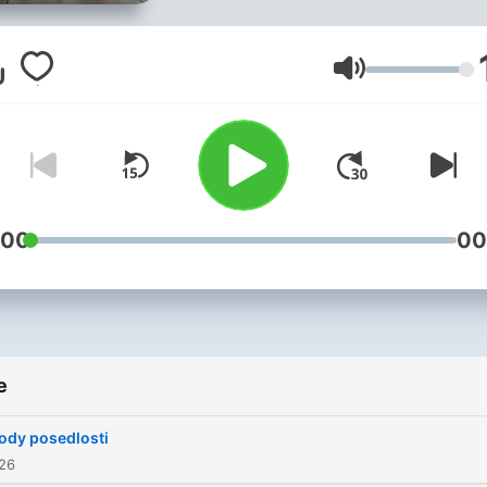
Glasnoća
:00
00
e
ody posedlosti
026