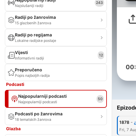
243
Najslušaniji radiji
Radiji po žanrovima
15 glazbenih žanrova
Radiji po regijama
Lokalne radijske postaje
Vijesti
12
Informativni radiji
00
Preporučeno
Popis najboljih radija
Podcasti
Najpopularniji podcasti
50
Najpopularniji podcasti
Epizod
Podcasti po žanrovima
18 tematskih žanrova
-
1878
Glazba
Fri, 7 A