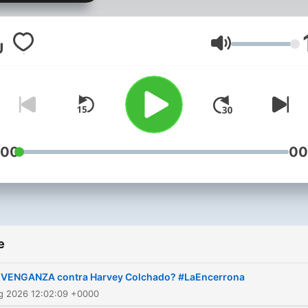
Dirigido por Marco Sifuent
junto a Jonathan Castro, L
Vásquez, Killa Cuba y Erne
Glasnoća
Cabral.
:00
00
e
¿VENGANZA contra Harvey Colchado? #LaEncerrona
ug 2026 12:02:09 +0000