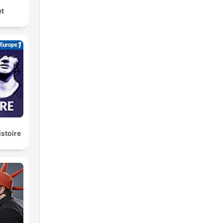
et
istoire