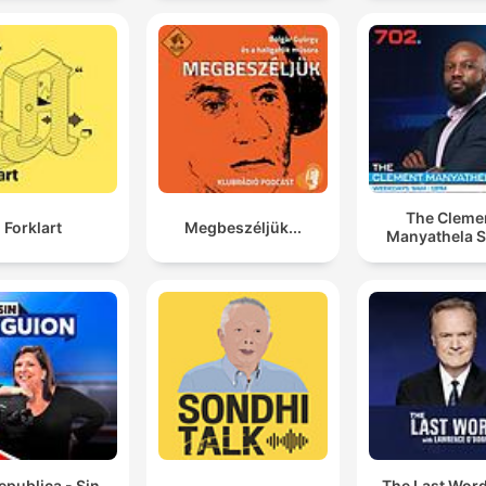
The Cleme
Forklart
Megbeszéljük...
Manyathela 
epublica - Sin
The Last Word