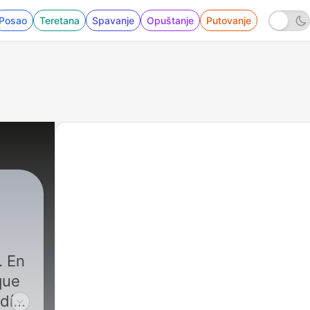
Posao
Teretana
Spavanje
Opuštanje
Putovanje
. En
que
día.