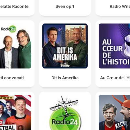
elatte Raconte
Sven op 1
Radio Wn
tti convocati
Dit Is Amerika
Au Cœur de l'H