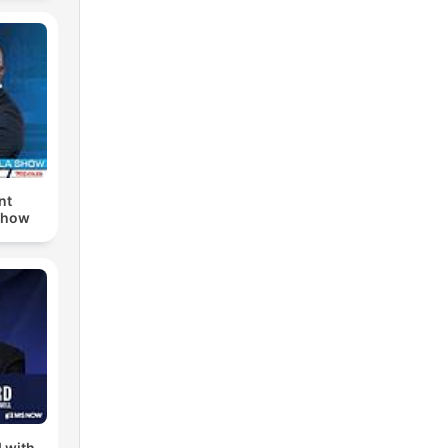
nt
Show
 with