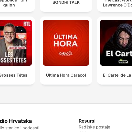
SONDHI TALK
guion
Lawrence O’Do
Grosses Têtes
Última Hora Caracol
El Cartel de L
dio Hrvatska
Resursi
Radijske postaje
io stanice i podcasti