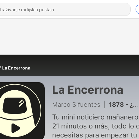
La Encerrona
La Encerrona
Marco Sifuentes
|
1878 - ¿VENGANZA contra Harvey Colchado? #LaEncerrona
Tu mini noticiero mañanero
21 minutos o más, todo lo 
necesitas para empezar tu 