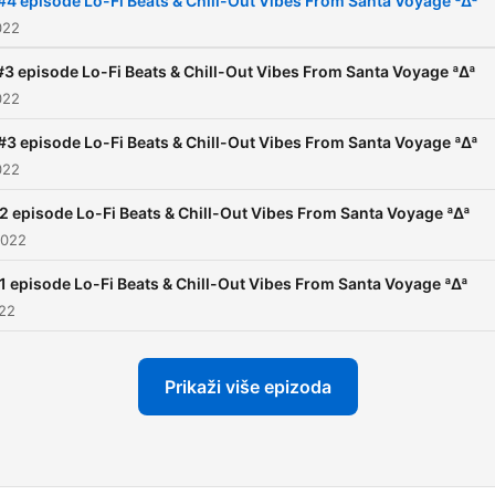
#4 episode Lo-Fi Beats & Chill-Out Vibes From Santa Voyage ª∆ª
sperimentale, nata da un'
022
illuminazione divina, si
#3 episode Lo-Fi Beats & Chill-Out Vibes From Santa Voyage ª∆ª
ripromette di sviluppare la
022
pratica musicale. Lo stile di
#3 episode Lo-Fi Beats & Chill-Out Vibes From Santa Voyage ª∆ª
questo podcast raccoglie Ch
022
Out,Lo-Fi,Neon Wave, Retr
Wave, Vaporwave ed è ott
2 episode Lo-Fi Beats & Chill-Out Vibes From Santa Voyage ª∆ª
2022
per un aperitivo tranquillo, 
chi studia, lavora o per chi
1 episode Lo-Fi Beats & Chill-Out Vibes From Santa Voyage ª∆ª
vuole rilassarsi. Tutte le no
022
info:
https://santavoyage.fanlin
Prikaži više epizoda
Segui :
http://www.instagram.com