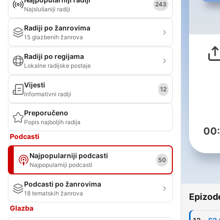
243
Najslušaniji radiji
Radiji po žanrovima
15 glazbenih žanrova
Radiji po regijama
Lokalne radijske postaje
Vijesti
12
Informativni radiji
Preporučeno
Popis najboljih radija
00
Podcasti
Najpopularniji podcasti
50
Najpopularniji podcasti
Podcasti po žanrovima
18 tematskih žanrova
Epizod
Glazba