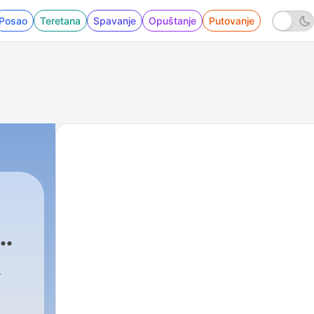
Posao
Teretana
Spavanje
Opuštanje
Putovanje
12 - S2 #4 episode Lo-Fi Beats & Chill-Out V