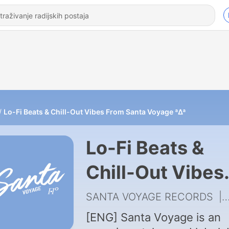
Lo-Fi Beats & Chill-Out Vibes From Santa Voyage ª∆ª
Lo-Fi Beats &
Chill-Out Vibes
From Santa
SANTA VOYAGE RECORDS
|
Voyage ª∆ª
[ENG] Santa Voyage is an