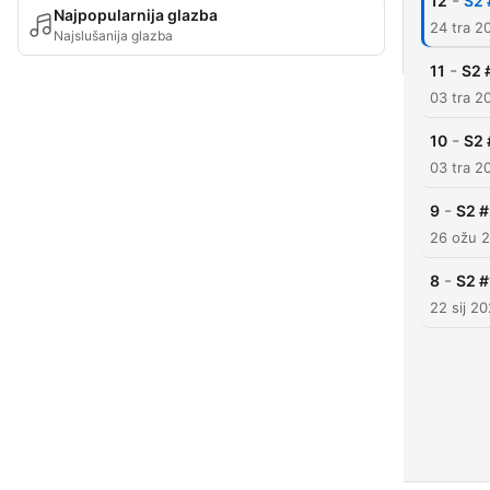
-
12
S2 
Najpopularnija glazba
24 tra 2
Najslušanija glazba
-
11
S2 
03 tra 2
-
10
S2 
03 tra 2
-
9
S2 #
26 ožu 
-
8
S2 #
22 sij 2