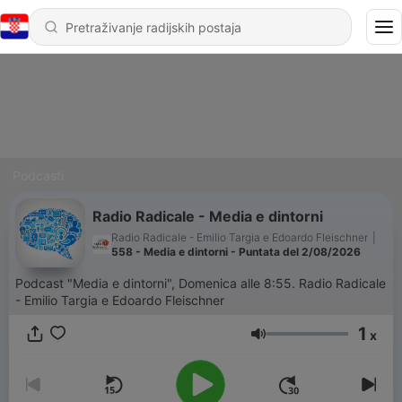
Podcasti
Radio Radicale - Media e dintorni
Radio Radicale - Emilio Targia e Edoardo Fleischner
|
558 - Media e dintorni - Puntata del 2/08/2026
Podcast "Media e dintorni", Domenica alle 8:55. Radio Radicale
- Emilio Targia e Edoardo Fleischner
1
x
Glasnoća