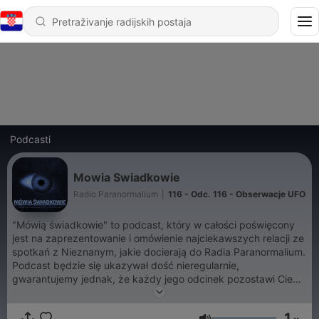
Podcasti
Mowia Swiadkowie
Radio Paranormalium
|
116 - Odc. 116 - Obserwacje UFO
"Mówią świadkowie" to podcast, który w całości poświęcony
jest na zaprezentowanie i omówienie najciekawszych relacji ze
spotkań z Nieznanym, jakie docierają do Radia Paranormalium.
Podcast będzie się ukazywał dość nieregularnie,
gwarantujemy jednak, że każdy jego odcinek pozostawi Ciebie
Drogi Słuchaczu i Ciebie Droga Słuchaczko z mnóstwem pytań
o prawdziwą naturę naszej rzeczywistości...
1