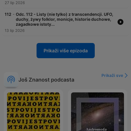
27 lip 2026
-
112
Odc. 112 - Listy (nie tylko) z transcendencji. UFO,
duchy, żywy folklor, monicje, historie duchowe,
zagadkowe istoty...
13 lip 2026
Prikaži više epizoda
Prikaži sve
Još Znanost podcasta