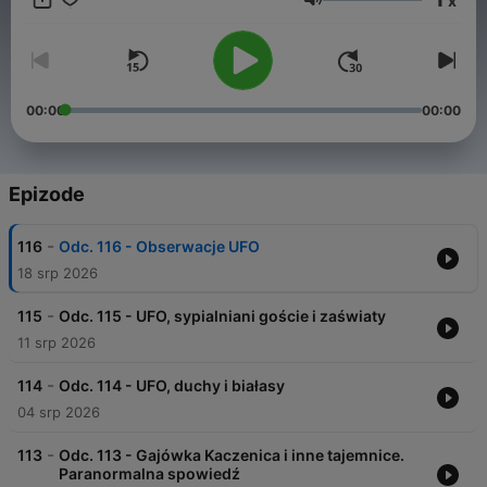
x
Glasnoća
00:00
00:00
Epizode
-
116
Odc. 116 - Obserwacje UFO
18 srp 2026
-
115
Odc. 115 - UFO, sypialniani goście i zaświaty
11 srp 2026
-
114
Odc. 114 - UFO, duchy i białasy
04 srp 2026
-
113
Odc. 113 - Gajówka Kaczenica i inne tajemnice.
Paranormalna spowiedź