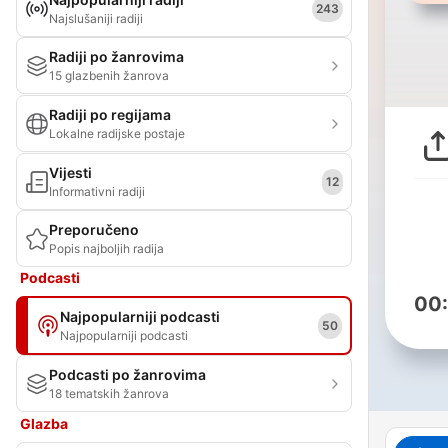
243
Najslušaniji radiji
Radiji po žanrovima
15 glazbenih žanrova
Radiji po regijama
Lokalne radijske postaje
Vijesti
12
Informativni radiji
Preporučeno
Popis najboljih radija
Podcasti
00
Najpopularniji podcasti
50
Najpopularniji podcasti
Podcasti po žanrovima
18 tematskih žanrova
Glazba