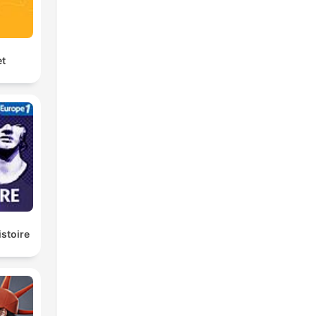
el
et
istoire