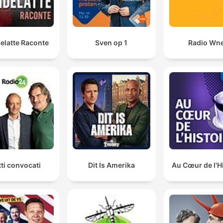
Maar een belangrijke positieve bevinding die we
eigenlijk altijd in het NKO doen... is dat mensen wel he
elatte Raconte
Sven op 1
Radio Wn
veel vertrouwen hebben in de verkiezingen.
00:55:58 · Er wordt gewezen op een essentieel aspect van
democratische weerbaarheid ondanks algemene politieke
ontevredenheid.
tti convocati
Dit Is Amerika
Au Cœur de l'H