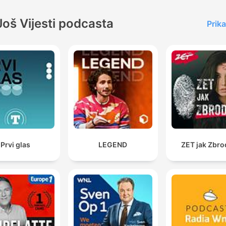
00:13:57 · De spreker legt uit dat kiezers in Nederland minder
Još Vijesti podcasta
Prika
trouw zijn aan individuele partijen, maar wel binnen ideologisc
groepen blijven.
De PVV-kiezer is sociaal-economisch iets meer
achtergesteld... ...of verder verwijderd van de
gemiddelde Nederlander.
00:38:58 · Er wordt een onderscheid gemaakt tussen de
demografische achtergrond van PVV-kiezers en die van Foru
voor Democratie-kiezers.
Prvi glas
LEGEND
ZET jak Zbro
De PVV-kiezer vaak het woord angstig invult als het
gaat over hoe kijk je naar de politiek en naar de
maatschappij. En de everyday-kiezers het woord
walging.
00:41:37 · Er wordt een fundamenteel verschil in emotionele
beleving tussen beide kiezersgroepen benoemd.