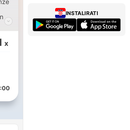
nze
INSTALIRATI
an
1
x
:00