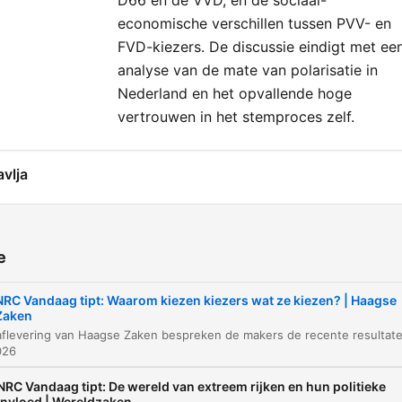
D66 en de VVD, en de sociaal-
economische verschillen tussen PVV- en
FVD-kiezers. De discussie eindigt met ee
analyse van de mate van polarisatie in
Nederland en het opvallende hoge
vertrouwen in het stemproces zelf.
avlja
Introductie 180 graden en Haagse Zaken
00:00:00
Wat is het Nationaal Kiezersonderzoek?
00:03:16
e
De paradox van de Nederlandse politiek en he
00:07:41
NRC Vandaag tipt: Waarom kiezen kiezers wat ze kiezen? | Haagse
vertrouwen
Zaken
De drie politieke blokken in Nederland
00:13:57
026
Kiezersbewegingen en de impact op
00:23:09
NRC Vandaag tipt: De wereld van extreem rijken en hun politieke
partijstabiliteit
invloed | Wereldzaken