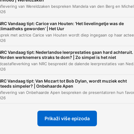
De strategische verschuiving van D66 kiezers
00:25:55
026
Belangrijke thema's en het claimen van
00:30:31
NRC Vandaag tipt: Carice van Houten: ‘Het lievelingetje was de
eigenaarschap
klimaatheks geworden’ | Het Uur
Verschillen binnen het radicaal-rechtse blok
00:37:40
026
liknite na poglavlje za izravan prijelaz na taj trenutak
NRC Vandaag tipt: Nederlandse leerprestaties gaan hard achteruit.
žniji dijelovi
Worden werknemers straks te dom? | Zo simpel is het niet
Deze podcastafleverking van NRC bespreekt de dalende leerprestaties van Nederlandse jongeren op basis van OESO-gegeve
026
Er was niet langer sprake van een dominant centrum
links en centrum rechts blok in de Nederlandse politie
NRC Vandaag tipt: Van Mozart tot Bob Dylan, wordt muziek echt
steeds simpeler? | Onbehaarde Apen
Maar er was een uiterst rechtsblok, toen werd nog
radicaal rechts genoemd, bijgekomen.
026
00:07:11 · Guus Valk legt uit hoe het politieke landschap is
veranderd van een tweestromenland naar een driestromenlan
Prikaži više epizoda
Nederland is eigenlijk een land van relatief zwakke
partijen geworden, maar wel van sterke blokken.