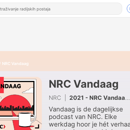
NRC Vandaag
NRC Vandaag
NRC
|
2021 - NRC Vandaag tipt: Waarom kiezen kiezers wat ze kiezen? | Haagse Zaken
Vandaag is de dagelijkse
podcast van NRC. Elke
werkdag hoor je hét verhaa