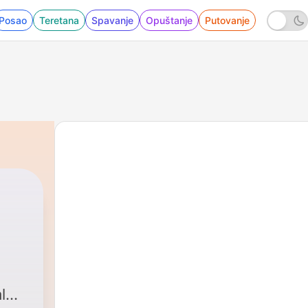
Posao
Teretana
Spavanje
Opuštanje
Putovanje
l