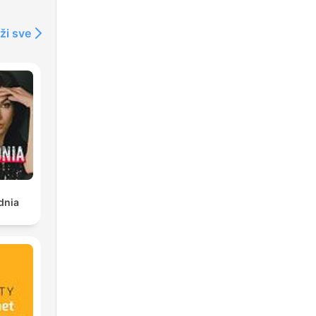
ži sve
he
m
dnia