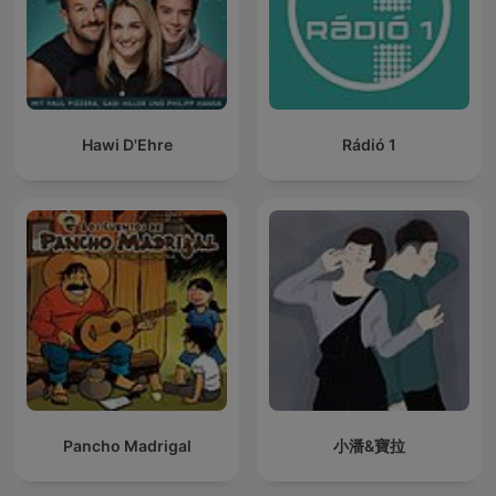
Hawi D'Ehre
Rádió 1
Pancho Madrigal
小潘&寶拉