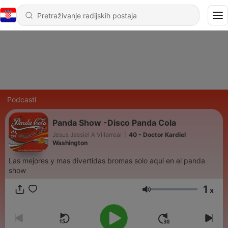
Podcasti
Panda Show -Disco Panda Cola
Jesus Jassiel A Villarreal
|
40 - Doctor Kardiel
Washington
Las mejores y mas divertidas bromas solo aqui en el panda
show
1
x
Glasnoća