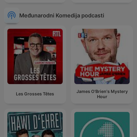
Međunarodni Komedija podcasti
James O'Brien's Mystery
Les Grosses Têtes
Hour