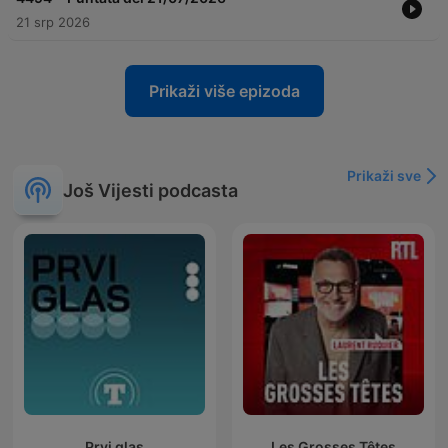
21 srp 2026
Prikaži više epizoda
Prikaži sve
Još Vijesti podcasta
Prvi glas
Les Grosses Têtes