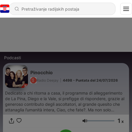
Podcasti
Pinocchio
Radio Deejay
|
4498 - Puntata del 24/07/2026
Dedicato a chi ritorna a casa, il programma di alleggerimento
de La Pina, Diego e la Vale, si prefigge di rispondere, grazie al
generoso contributo degli ascoltatori, al grande quesito che
attanaglia l’umanità intera, Ciao, che fate?. Ma non solo...
1
x
Glasnoća