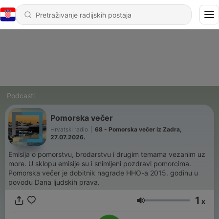
Podcasti
Pomorska večer
Hrvatski radio
|
68 - Pomorska večer iz Zadra,
27.07.2026.
Emisija o pomorstvu, brodarstvu i drugim temama vezanim uz
more. U sklopu emisije su i snimljeni pozdravi pomorcima.
Pomorska večer je dobitnik nagrade HHO-a 2015. godinu u
povodu Dana ljudskih prava.
1
x
Glasnoća