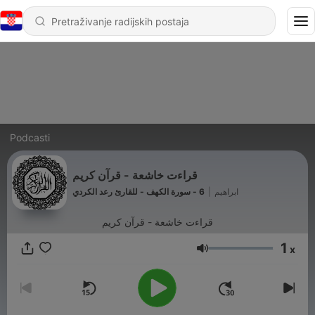
Podcasti
قراءت خاشعة - قرآن كريم
6 - سورة الكهف - للقارئ رعد الكردي
|
ابراهيم
قراءت خاشعة - قرآن كريم
1
x
Glasnoća