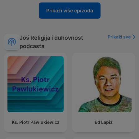
Prikaži više epizoda
Prikaži sve
Još Religija i duhovnost
podcasta
Ks. Piotr Pawlukiewicz
Ed Lapiz