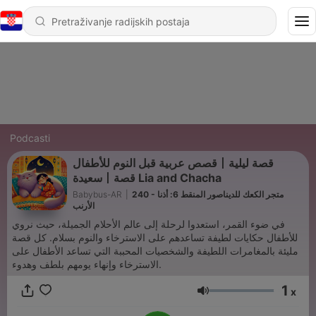
Podcasti
قصص عربية قبل النوم للأطفال丨قصة ليلية
سعيدة丨قصة Lia and Chacha
Babybus-AR
|
240 - متجر الكعك للديناصور المنقط 6: أذنا
الأرنب
في ضوء القمر، استعدوا لرحلة إلى عالم الأحلام الجميلة، حيث نروي
للأطفال حكايات لطيفة تساعدهم على الاسترخاء والنوم بسلام. كل قصة
مليئة بالمغامرات اللطيفة والشخصيات المحببة التي تساعد الأطفال على
الاسترخاء وإنهاء يومهم بلطف وهدوء.
1
x
Glasnoća