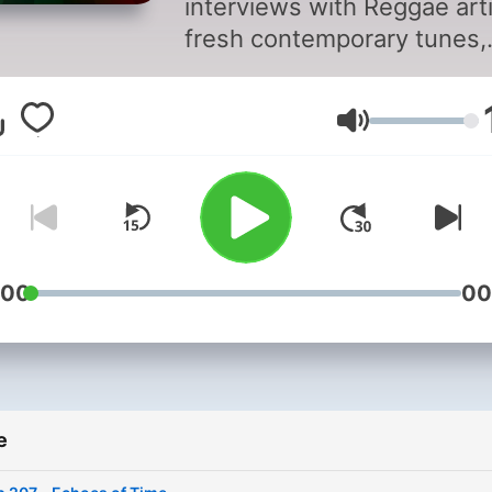
interviews with Reggae arti
fresh contemporary tunes,
timeless classics, and festi
and updates. We take our time
Glasnoća
with the music, we don't r
the music.
:00
00
e