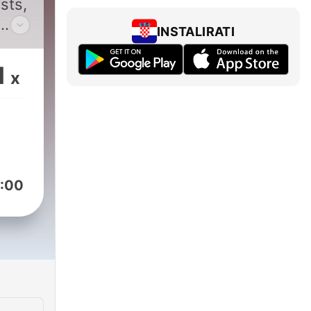
sts,
INSTALIRATI
val
1
x
ush
:00