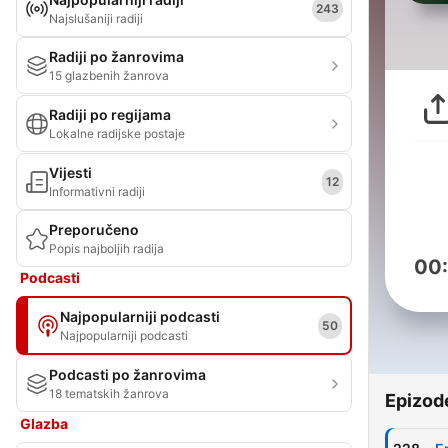
243
Najslušaniji radiji
Radiji po žanrovima
15 glazbenih žanrova
Radiji po regijama
Lokalne radijske postaje
Vijesti
12
Informativni radiji
Preporučeno
Popis najboljih radija
00
Podcasti
Najpopularniji podcasti
50
Najpopularniji podcasti
Podcasti po žanrovima
18 tematskih žanrova
Epizod
Glazba