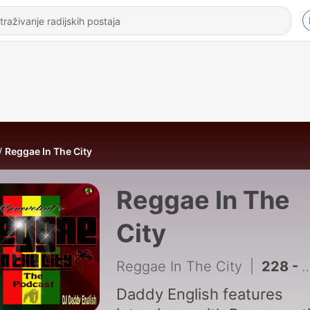
Reggae In The City
Reggae In The
City
Reggae In The City
|
228 - Ep 207... Echoes of Time
Daddy English features