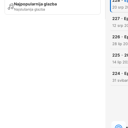
-
228
E
Najpopularnija glazba
20 srp 
Najslušanija glazba
-
227
Ep
12 srp 2
-
226
E
28 lip 2
-
225
2
14 lip 2
-
224
E
31 sviba