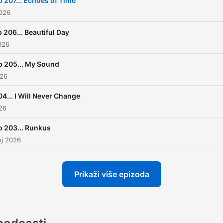
p 207... Echoes of Time
2026
 206... Beautiful Day
026
p 205... My Sound
026
04... I Will Never Change
026
p 203... Runkus
nj 2026
Prikaži više epizoda