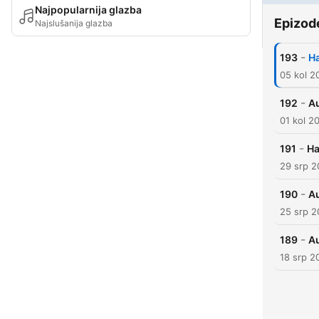
Najpopularnija glazba
Epizod
Najslušanija glazba
-
193
H
05 kol 2
-
192
Au
01 kol 2
-
191
Ha
29 srp 
-
190
Au
25 srp 
-
189
Au
18 srp 2