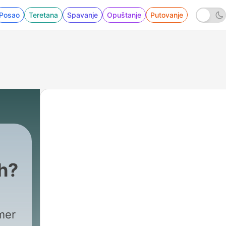
Posao
Teretana
Spavanje
Opuštanje
Putovanje
ch?
|
193 - Hausmeisterfolge - Saure Da
mmer