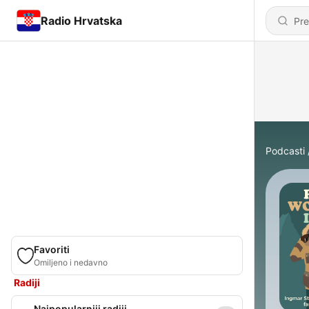
Radio Hrvatska
Podcasti
Favoriti
Omiljeno i nedavno
Radiji
Najpopularniji radiji