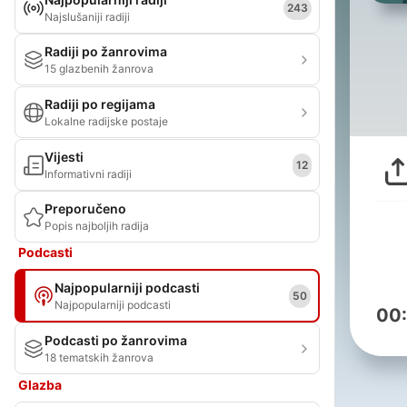
243
Najslušaniji radiji
Radiji po žanrovima
15 glazbenih žanrova
Radiji po regijama
Lokalne radijske postaje
Vijesti
12
Informativni radiji
Preporučeno
Popis najboljih radija
Podcasti
Najpopularniji podcasti
50
Najpopularniji podcasti
00
Podcasti po žanrovima
18 tematskih žanrova
Glazba