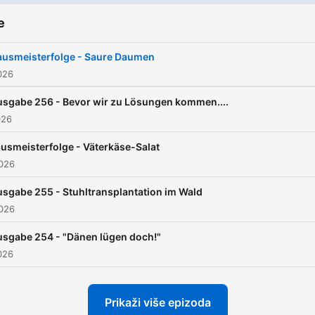
Weisz(Cover by HANDS O
e
GOD)
ausmeisterfolge - Saure Daumen
026
sgabe 256 - Bevor wir zu Lösungen kommen....
026
usmeisterfolge - Väterkäse-Salat
2026
sgabe 255 - Stuhltransplantation im Wald
2026
sgabe 254 - "Dänen lügen doch!"
026
Prikaži više epizoda