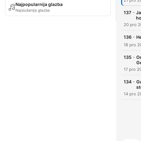
21 pro 2
Najpopularnija glazba
Najslušanija glazba
-
137
Ja
ho
20 pro 2
-
136
He
18 pro 2
-
135
Od
G
17 pro 2
-
134
Gu
st
14 pro 2