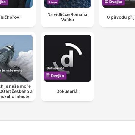
Na vidličce Romana
Tlučhořovi
O původu pří
Vaňka
h je naše moře
00 let českého a
Dokuseriál
nského letectví