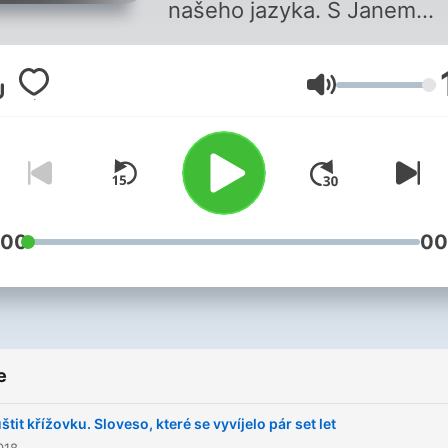
našeho jazyka. S Janem
Rosákem a Lucií Jílkovou,
Michaelou Liškovou a
Glasnoća
Martinem Šemelíkem.
Všechny díly podcastu Slo
nad zlato můžete pohodln
poslouchat v mobilní aplika
mujRozhlas pro
Android
a
:00
00
nebo na webu
mujRozhlas.
e
štit křížovku. Sloveso, které se vyvíjelo pár set let