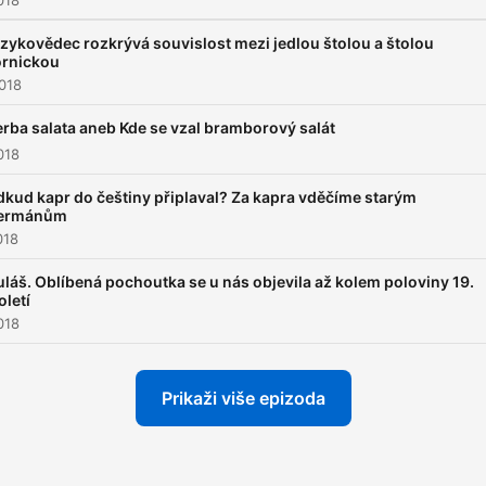
018
zykovědec rozkrývá souvislost mezi jedlou štolou a štolou
rnickou
018
rba salata aneb Kde se vzal bramborový salát
018
kud kapr do češtiny připlaval? Za kapra vděčíme starým
ermánům
018
láš. Oblíbená pochoutka se u nás objevila až kolem poloviny 19.
oletí
018
Prikaži više epizoda