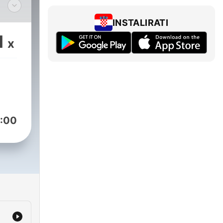
INSTALIRATI
1
x
vo
ě
ci
iOS
:00
cz
.