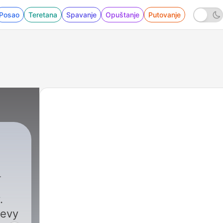
Posao
Teretana
Spavanje
Opuštanje
Putovanje
.
jevy