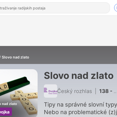
Slovo nad zlato
Slovo nad zlato
Český rozhlas
|
138 - Luštit křížovku. Sloveso, které se vyvíjelo pár set let
Tipy na správné slovní typy
Nebo na problematické (z)