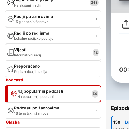
243
Najslušaniji radiji
Radiji po žanrovima
15 glazbenih žanrova
Radiji po regijama
Lokalne radijske postaje
Vijesti
12
Informativni radiji
Preporučeno
00
Popis najboljih radija
Podcasti
Najpopularniji podcasti
50
Najpopularniji podcasti
Epizod
Podcasti po žanrovima
18 tematskih žanrova
-
Glazba
138
Lu