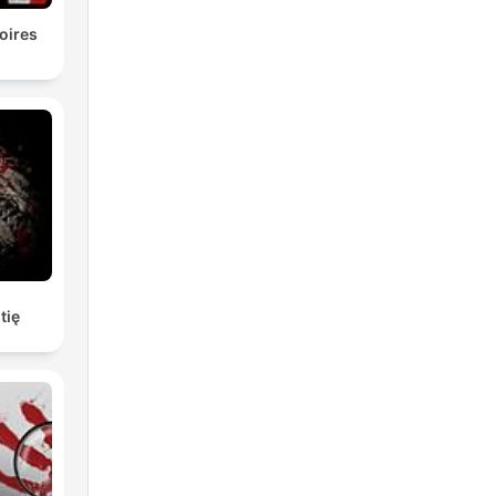
oires
tię