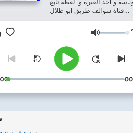
وناسة و اخذ العبرة و العظة تابع
قناة سوالف طريق ابو طلال
الحمراني في اليوتيوب :-
https://youtube.com/@falhmrany
Glasnoća
عبر الواتس اب 0096555798721
 تفاصيل القصة صوتي او كتابة
🙏🌹🌹
:00
00
e