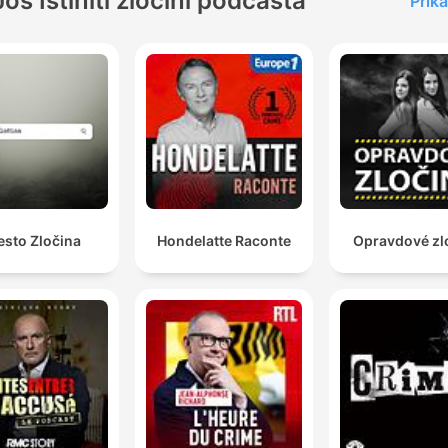
Još Istiniti zločini podcasta
Prika
esto Zločina
Hondelatte Raconte
Opravdové zl