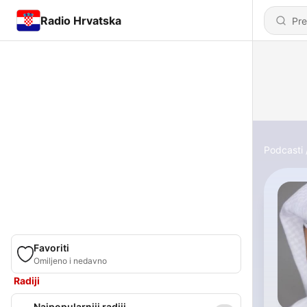
Radio Hrvatska
Podcasti
Favoriti
Omiljeno i nedavno
Radiji
Najpopularniji radiji