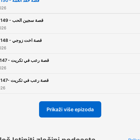
2150 - قصة حقد العمة
026
2149 - قصة سجين الحب
026
2148 - قصة اخت زوجي
026
2147 - قصة رعب في تكريت
026
2147- قصة رعب في تكريت
026
Prikaži više epizoda