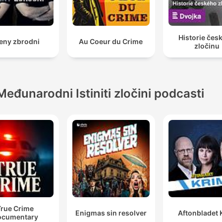
Historie čes
eny zbrodni
Au Coeur du Crime
zločinu
Međunarodni Istiniti zločini podcasti
True Crime
Enigmas sin resolver
Aftonbladet 
ocumentary