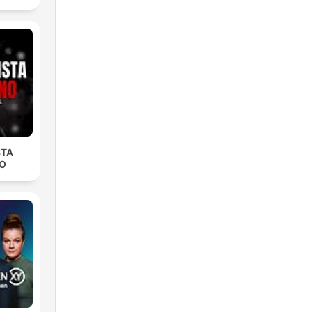
STA
O