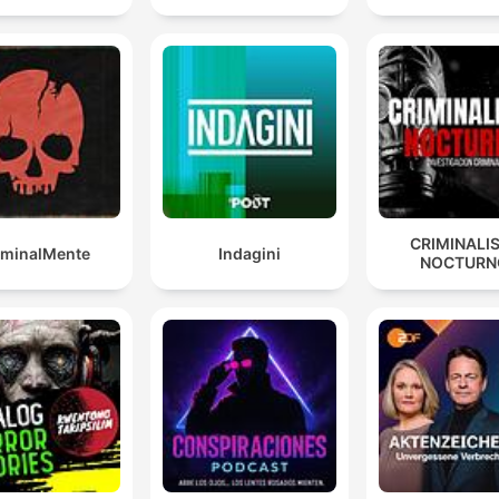
CRIMINALI
iminalMente
Indagini
NOCTURN