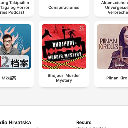
ong Takipsilim
Aktenzeiche
 Tagalog Horror
Conspiraciones
Unvergess
ries Podcast
Verbrech
Bhojpuri Murder
M2檔案
Piinan Kir
Mystery
dio Hrvatska
Resursi