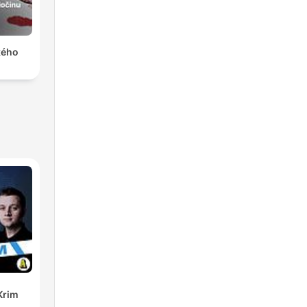
kého
Krim