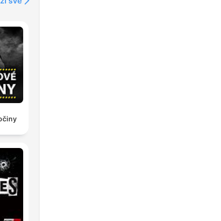
ži sve
očiny