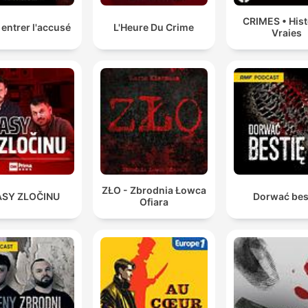
CRIMES • Hist
 entrer l'accusé
L'Heure Du Crime
Vraies
ZŁO - Zbrodnia Łowca
ASY ZLOČINU
Dorwać bes
Ofiara