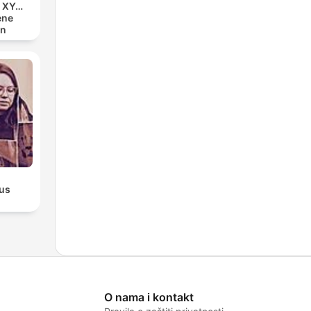
n XY…
ene
en
ous
O nama i kontakt