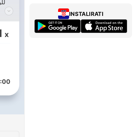
لل
INSTALIRATI
للتواصل
1
x
ارسل
:00