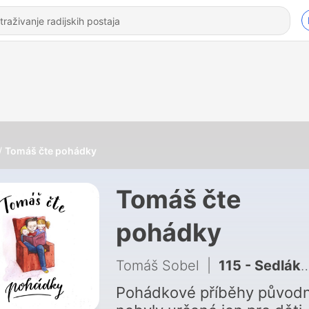
Tomáš čte pohádky
Tomáš čte
pohádky
Tomáš Sobel
|
115 - Sedlák pán, Václav Tille (zastaralá slova)
Pohádkové příběhy původ