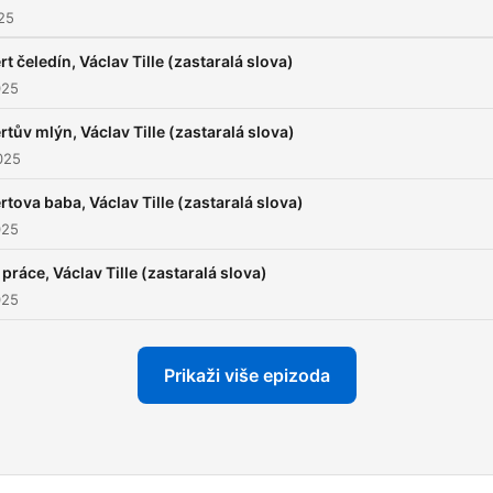
025
kouzelný příběh stačí pusti
kteroukoli část a nastražit u
rt čeledín, Václav Tille (zastaralá slova)
Tento podcast je svým
025
způsobem audiokniha zda
rtův mlýn, Václav Tille (zastaralá slova)
plná pohádek která se stál
025
rozrůstá. Seznam všech
pohádek i strašidelných
rtova baba, Václav Tille (zastaralá slova)
povídek najdete v tabulce 
025
https://bit.ly/SeznamNac
i práce, Václav Tille (zastaralá slova)
025
Prikaži više epizoda