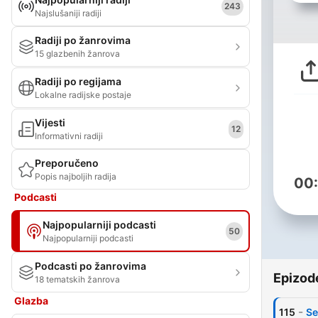
243
Najslušaniji radiji
Radiji po žanrovima
15 glazbenih žanrova
Radiji po regijama
Lokalne radijske postaje
Vijesti
12
Informativni radiji
Preporučeno
Popis najboljih radija
00
Podcasti
Najpopularniji podcasti
50
Najpopularniji podcasti
Podcasti po žanrovima
Epizod
18 tematskih žanrova
Glazba
-
115
Se