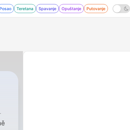
Posao
Teretana
Spavanje
Opuštanje
Putovanje
ně