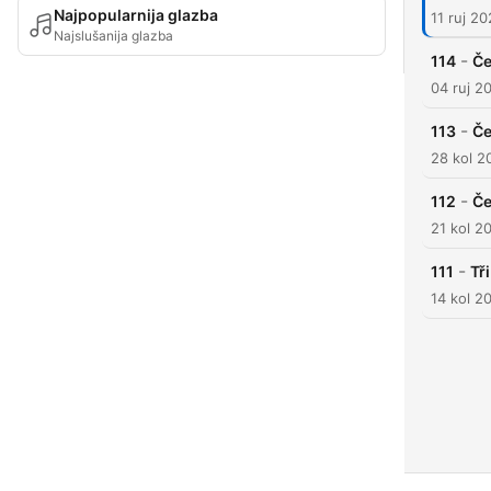
Najpopularnija glazba
11 ruj 2
Najslušanija glazba
-
114
Če
04 ruj 2
-
113
Če
28 kol 2
-
112
Če
21 kol 2
-
111
Tř
14 kol 2